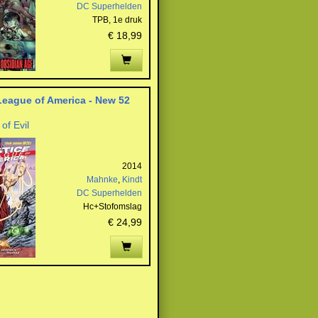
DC Superhelden
TPB,
1e druk
€ 18,99
League of America - New 52
of Evil
2014
Mahnke
,
Kindt
DC Superhelden
Hc+Stofomslag
€ 24,99