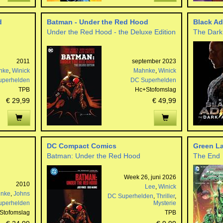
d
Batman - Under the Red Hood
Black A
Under the Red Hood - the Deluxe Edition
The Dark
2011
september 2023
nke
,
Winick
Mahnke
,
Winick
uperhelden
DC Superhelden
TPB
Hc+Stofomslag
€ 29,99
€ 49,99
DC Compact Comics
Green La
Batman: Under the Red Hood
The End
Week 26, juni 2026
2010
Lee
,
Winick
nke
,
Johns
DC Superhelden
,
Thriller
,
uperhelden
Mysterie
Stofomslag
TPB