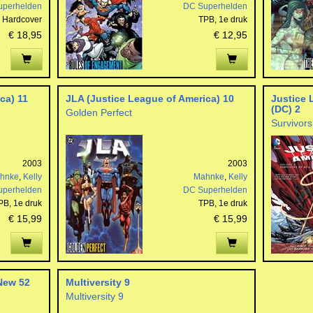
uperhelden
DC Superhelden
Hardcover
TPB,
1e druk
€ 18,95
€ 12,95
ca) 11
JLA (Justice League of America) 10
Justice 
(DC) 2
Golden Perfect
Survivors 
2003
2003
hnke
,
Kelly
Mahnke
,
Kelly
uperhelden
DC Superhelden
PB,
1e druk
TPB,
1e druk
€ 15,99
€ 15,99
 New 52
Multiversity 9
Multiversity 9