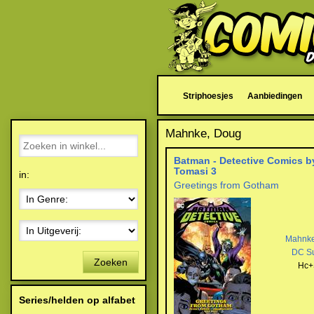
Striphoesjes
Aanbiedingen
Mahnke, Doug
Batman - Detective Comics by
Tomasi 3
in:
Greetings from Gotham
Mahnk
DC S
Zoeken
Hc+
Series/helden op alfabet