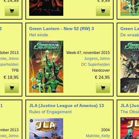
€ 24,99
€ 9,99
2
Green Lantern - New 52 (RW) 3
Green La
Het einde
De wraak
tober 2013
Week 47, november 2015
nke
,
Johns
Jurgens
,
Johns
uperhelden
DC Superhelden
TPB
Hardcover
€ 18,95
€ 24,95
 1
JLA (Justice League of America) 13
JLA (Jus
Rules of Engagement
The Obsi
ember 2013
2004
nke
,
Johns
Mahnke
,
Kelly