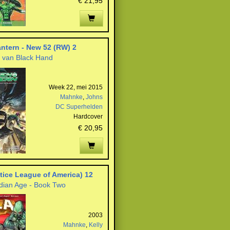
€ 21,95
ntern - New 52 (RW) 2
 van Black Hand
Week 22, mei 2015
Mahnke
,
Johns
DC Superhelden
Hardcover
€ 20,95
tice League of America) 12
dian Age - Book Two
2003
Mahnke
,
Kelly