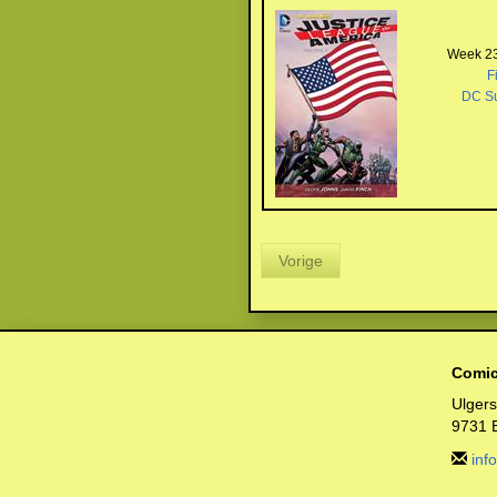
Week 23
F
DC S
Vorige
Comic
Ulger
9731 
inf