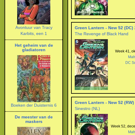
Avontuur van Tracy
Green Lantern - New 52 (DC) 
Karbits, een 1
The Revenge of Black Hand
Het geheim van de
gladiatoren
Week 41, ok
Mah
DC S
Green Lantern - New 52 (RW)
Boeken der Duisternis 6
Sinestro (NL)
De meester van de
maskers
Week 52, dec
Mah