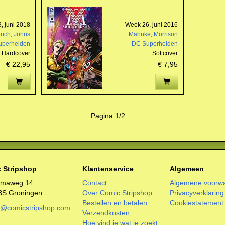
, juni 2018
Week 26, juni 2016
inch
,
Johns
Mahnke
,
Morrison
uperhelden
DC Superhelden
Hardcover
Softcover
€ 22,95
€ 7,95
Pagina 1/2
 Stripshop
Klantenservice
Algemeen
smaweg 14
Contact
Algemene voorw
BS Groningen
Over Comic Stripshop
Privacyverklaring
Bestellen en betalen
Cookiestatement
o@comicstripshop.com
Verzendkosten
Hoe vind je wat je zoekt