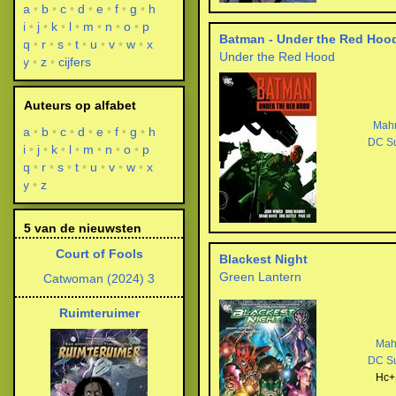
a
b
c
d
e
f
g
h
i
j
k
l
m
n
o
p
Batman - Under the Red Hoo
q
r
s
t
u
v
w
x
Under the Red Hood
y
z
cijfers
Auteurs op alfabet
Mah
a
b
c
d
e
f
g
h
DC S
i
j
k
l
m
n
o
p
q
r
s
t
u
v
w
x
y
z
5 van de nieuwsten
Court of Fools
Blackest Night
Green Lantern
Catwoman (2024) 3
Ruimteruimer
Mah
DC S
Hc+