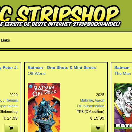
Links
 Peter J.
Batman - One-Shots & Mini-Series
Batman 
Off-World
The Man
2020
2025
e
,
J. Tomasi
Mahnke
,
Aaron
uperhelden
DC Superhelden
Stofomslag
TPB (DM edition)
€ 24,99
€ 19,99