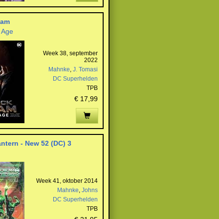
dam
 Age
Week 38, september
2022
Mahnke
,
J. Tomasi
DC Superhelden
TPB
€ 17,99
ntern - New 52 (DC) 3
Week 41, oktober 2014
Mahnke
,
Johns
DC Superhelden
TPB