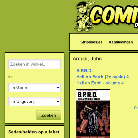
Striphoesjes
Aanbiedingen
Arcudi, John
B.P.R.D.
in:
Hell on Earth (2e cycle) 4
Hell on Earth - Volume 4
C
Zoeken
Series/helden op alfabet