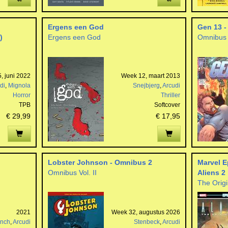
Ergens een God
Gen 13 -
)
Ergens een God
Omnibus 
, juni 2022
Week 12, maart 2013
di
,
Mignola
Snejbjerg
,
Arcudi
Horror
Thriller
TPB
Softcover
€ 29,99
€ 17,95
Lobster Johnson - Omnibus 2
Marvel E
Omnibus Vol. II
Aliens 2
The Origi
2021
Week 32, augustus 2026
nch
,
Arcudi
Stenbeck
,
Arcudi