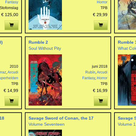
Fantasy
Horror
Stofomslag
TPB
€ 125,00
€ 29,99
0)
Rumble 2
Rumble 
Soul Without Pity
What Col
2010
juni 2018
rraz
,
Arcudi
Rubín
,
Arcudi
uperhelden
Fantasy
,
Horror
TPB
TPB
€ 14,99
€ 16,99
18
Savage Sword of Conan, the 17
Savage S
Volume Seventeen
Volume 1