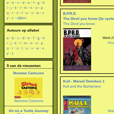
a
b
c
d
e
f
g
h
i
j
k
l
m
n
o
p
q
r
s
t
u
v
w
x
B.P.R.D.
y
z
cijfers
The Devil you know (3e cycle
The Devil you know
Auteurs op alfabet
a
b
c
d
e
f
g
h
Week 25
i
j
k
l
m
n
o
p
Arcu
q
r
s
t
u
v
w
x
y
z
5 van de nieuwsten
Stomme Cartoons
Kull - Marvel Omnibus 1
Kull and the Barbarians
Stomme Cartoons
Art on a Turtle Journey
Moe