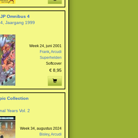
 JP Omnibus 4
4, Jaargang 1999
Week 24, juni 2001
Frank
,
Arcudi
Superhelden
Softcover
€ 8,95
pic Collection
nal Years Vol. 2
Week 34, augustus 2024
Bisley
,
Arcudi