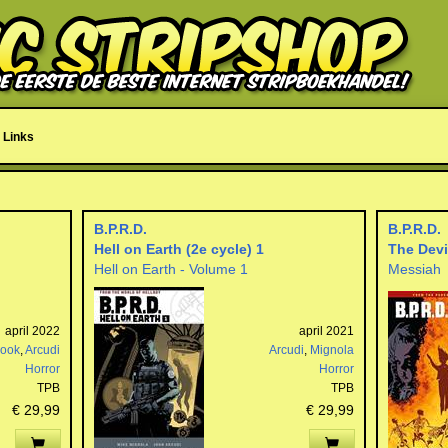
Links
B.P.R.D.
B.P.R.D.
Hell on Earth (2e cycle) 1
The Devi
Hell on Earth - Volume 1
Messiah
april 2022
april 2021
rook
,
Arcudi
Arcudi
,
Mignola
Horror
Horror
TPB
TPB
€ 29,99
€ 29,99