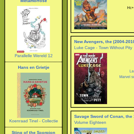
Metamorfose
Hc+
New Avengers, the (2004-201
Luke Cage - Town Without Pity
Parallelle Wereld 12
Hans en Grietje
La
Marvel s
Savage Sword of Conan, the 
Koenraad Tinel - Collectie
Volume Eighteen
Sting of the Scorpion