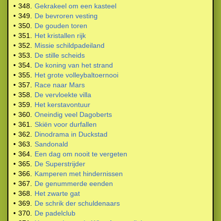
•
348.
Gekrakeel om een kasteel
•
349.
De bevroren vesting
•
350.
De gouden toren
•
351.
Het kristallen rijk
•
352.
Missie schildpadeiland
•
353.
De stille scheids
•
354.
De koning van het strand
•
355.
Het grote volleybaltoernooi
•
357.
Race naar Mars
•
358.
De vervloekte villa
•
359.
Het kerstavontuur
•
360.
Oneindig veel Dagoberts
•
361.
Skiën voor durfallen
•
362.
Dinodrama in Duckstad
•
363.
Sandonald
•
364.
Een dag om nooit te vergeten
•
365.
De Superstrijder
•
366.
Kamperen met hindernissen
•
367.
De genummerde eenden
•
368.
Het zwarte gat
•
369.
De schrik der schuldenaars
•
370.
De padelclub