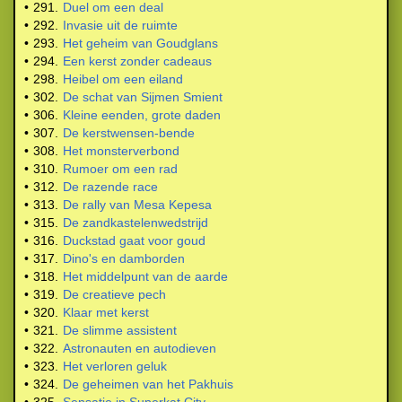
•
291.
Duel om een deal
•
292.
Invasie uit de ruimte
•
293.
Het geheim van Goudglans
•
294.
Een kerst zonder cadeaus
•
298.
Heibel om een eiland
•
302.
De schat van Sijmen Smient
•
306.
Kleine eenden, grote daden
•
307.
De kerstwensen-bende
•
308.
Het monsterverbond
•
310.
Rumoer om een rad
•
312.
De razende race
•
313.
De rally van Mesa Kepesa
•
315.
De zandkastelenwedstrijd
•
316.
Duckstad gaat voor goud
•
317.
Dino's en damborden
•
318.
Het middelpunt van de aarde
•
319.
De creatieve pech
•
320.
Klaar met kerst
•
321.
De slimme assistent
•
322.
Astronauten en autodieven
•
323.
Het verloren geluk
•
324.
De geheimen van het Pakhuis