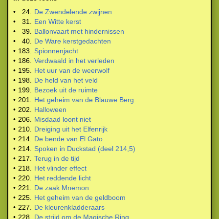
•
24.
De Zwendelende zwijnen
•
31.
Een Witte kerst
•
39.
Ballonvaart met hindernissen
•
40.
De Ware kerstgedachten
•
183.
Spionnenjacht
•
186.
Verdwaald in het verleden
•
195.
Het uur van de weerwolf
•
198.
De held van het veld
•
199.
Bezoek uit de ruimte
•
201.
Het geheim van de Blauwe Berg
•
202.
Halloween
•
206.
Misdaad loont niet
•
210.
Dreiging uit het Elfenrijk
•
214.
De bende van El Gato
•
214.
Spoken in Duckstad (deel 214,5)
•
217.
Terug in de tijd
•
218.
Het vlinder effect
•
220.
Het reddende licht
•
221.
De zaak Mnemon
•
225.
Het geheim van de geldboom
•
227.
De kleurenkladderaars
•
228.
De strijd om de Magische Ring