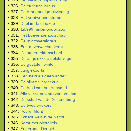
•
325.
Sensatie in Superkat City
•
326.
De curieuze kubus
•
327.
De broodnodige uitvinding
•
328.
Het verdwenen strand
•
329.
Duel in de diepzee
•
330.
19.999 mijlen onder zee
•
331.
Het boevengenootschap
•
332.
De microwereldreis
•
333.
Een onverwachte kerst
•
334.
De superheldenschool
•
335.
De ongelukkige geluksvogel
•
336.
De gestolen winter
•
337.
Junglekoorts
•
338.
Een held als geen ander
•
339.
De slimme barbecue
•
340.
De held van het oerwoud
•
341.
Alle verzamelaars verzamelen!
•
342.
De schat van de Schedelberg
•
343.
De twee wrekers
•
344.
Kop of Munt
•
345.
Schaduwen in de Nacht
•
346.
Kerst met obstakels
•
347.
Superboef Donald