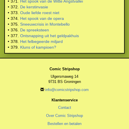
•
371.
Het spook van de Witte Angstvallei
•
372.
De kerstinvasie
•
373.
Oude liefde roest niet
•
374.
Het spook van de opera
•
375.
Sneeuwcrisis in Montebello
•
376.
De spreeksteen
•
377.
Ontsnapping uit het geldpakhuis
•
378.
Het felbegeerde miljard
•
379.
Kluns of kampioen?
Comic Stripshop
Ulgersmaweg 14
9731 BS Groningen
info@comicstripshop.com
Klantenservice
Contact
Over Comic Stripshop
Bestellen en betalen