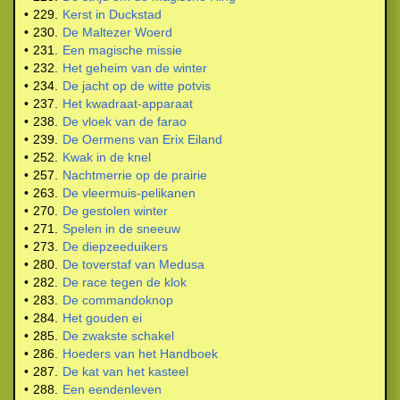
•
229.
Kerst in Duckstad
•
230.
De Maltezer Woerd
•
231.
Een magische missie
•
232.
Het geheim van de winter
•
234.
De jacht op de witte potvis
•
237.
Het kwadraat-apparaat
•
238.
De vloek van de farao
•
239.
De Oermens van Erix Eiland
•
252.
Kwak in de knel
•
257.
Nachtmerrie op de prairie
•
263.
De vleermuis-pelikanen
•
270.
De gestolen winter
•
271.
Spelen in de sneeuw
•
273.
De diepzeeduikers
•
280.
De toverstaf van Medusa
•
282.
De race tegen de klok
•
283.
De commandoknop
•
284.
Het gouden ei
•
285.
De zwakste schakel
•
286.
Hoeders van het Handboek
•
287.
De kat van het kasteel
•
288.
Een eendenleven