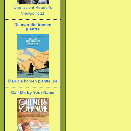
Omniscient Reader's
Viewpoint 11
De man die bomen
plantte
Man die bomen plantte, de
Call Me by Your Name