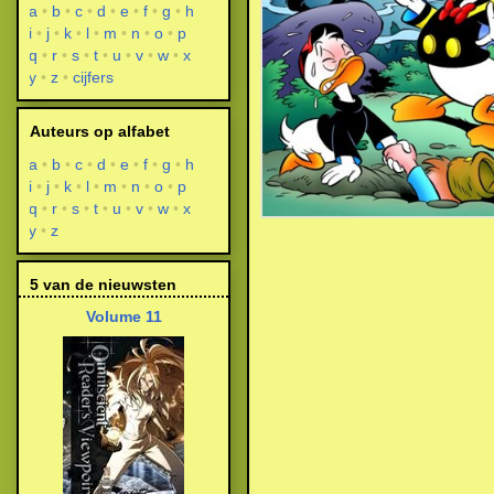
a
b
c
d
e
f
g
h
i
j
k
l
m
n
o
p
q
r
s
t
u
v
w
x
y
z
cijfers
Auteurs op alfabet
a
b
c
d
e
f
g
h
i
j
k
l
m
n
o
p
q
r
s
t
u
v
w
x
y
z
5 van de nieuwsten
Volume 11