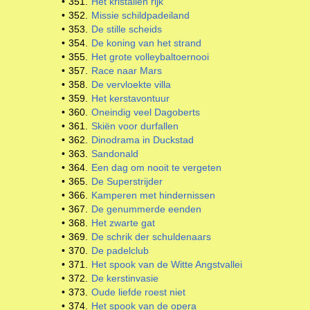
•
351.
Het kristallen rijk
•
352.
Missie schildpadeiland
•
353.
De stille scheids
•
354.
De koning van het strand
•
355.
Het grote volleybaltoernooi
•
357.
Race naar Mars
•
358.
De vervloekte villa
•
359.
Het kerstavontuur
•
360.
Oneindig veel Dagoberts
•
361.
Skiën voor durfallen
•
362.
Dinodrama in Duckstad
•
363.
Sandonald
•
364.
Een dag om nooit te vergeten
•
365.
De Superstrijder
•
366.
Kamperen met hindernissen
•
367.
De genummerde eenden
•
368.
Het zwarte gat
•
369.
De schrik der schuldenaars
•
370.
De padelclub
•
371.
Het spook van de Witte Angstvallei
•
372.
De kerstinvasie
•
373.
Oude liefde roest niet
•
374.
Het spook van de opera