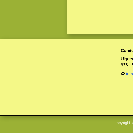
Comic
Ulger
9731 
inf
copyright