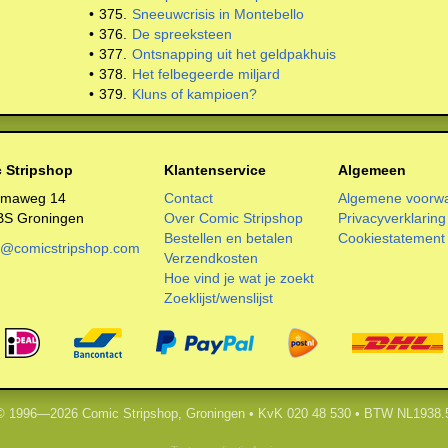
•
375.
Sneeuwcrisis in Montebello
•
376.
De spreeksteen
•
377.
Ontsnapping uit het geldpakhuis
•
378.
Het felbegeerde miljard
•
379.
Kluns of kampioen?
 Stripshop
Klantenservice
Algemeen
smaweg 14
Contact
Algemene voorw
BS Groningen
Over Comic Stripshop
Privacyverklaring
Bestellen en betalen
Cookiestatement
o@comicstripshop.com
Verzendkosten
Hoe vind je wat je zoekt
Zoeklijst/wenslijst
 © 1996—2026 Comic Stripshop, Groningen • KvK 020 48 530 • BTW NL1938.