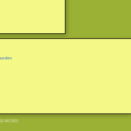
aarden
56.943.B01