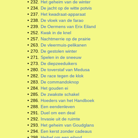
•
232.
Het geheim van de winter
•
234.
De jacht op de witte potvis
•
237.
Het kwadraat-apparaat
•
238.
De vloek van de farao
•
239.
De Oermens van Erix Eiland
•
252.
Kwak in de knel
•
257.
Nachtmerrie op de prairie
•
263.
De vleermuis-pelikanen
•
270.
De gestolen winter
•
271.
Spelen in de sneeuw
•
273.
De diepzeeduikers
•
280.
De toverstaf van Medusa
•
282.
De race tegen de klok
•
283.
De commandoknop
•
284.
Het gouden ei
•
285.
De zwakste schakel
•
286.
Hoeders van het Handboek
•
288.
Een eendenleven
•
291.
Duel om een deal
•
292.
Invasie uit de ruimte
•
293.
Het geheim van Goudglans
•
294.
Een kerst zonder cadeaus
•
298.
Heibel om een eiland