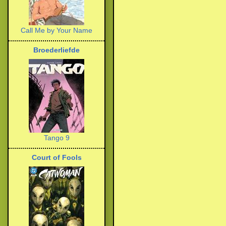
Call Me by Your Name
Broederliefde
Tango 9
Court of Fools