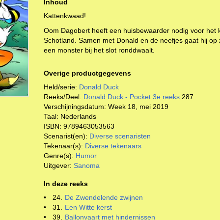
Inhoud
Kattenkwaad!
Oom Dagobert heeft een huisbewaarder nodig voor het ka
Schotland. Samen met Donald en de neefjes gaat hij op z
een monster bij het slot ronddwaalt.
Overige productgegevens
Held/serie:
Donald Duck
Reeks/Deel:
Donald Duck - Pocket 3e reeks
287
Verschijningsdatum:
Week 18, mei 2019
Taal:
Nederlands
ISBN:
9789463053563
Scenarist(en):
Diverse scenaristen
Tekenaar(s):
Diverse tekenaars
Genre(s):
Humor
Uitgever:
Sanoma
In deze reeks
•
24.
De Zwendelende zwijnen
•
31.
Een Witte kerst
•
39.
Ballonvaart met hindernissen