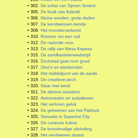
•
302.
De schat van Sijmen Smient
•
305.
De kruik van Kobold
•
306.
Kleine eenden, grote daden
•
307.
De kerstwensen-bende
•
308.
Het monsterverbond
•
310.
Rumoer om een rad
•
312.
De razende race
•
313.
De rally van Mesa Kepesa
•
315.
De zandkastelenwedstrijd
•
316.
Duckstad gaat voor goud
•
317.
Dino's en damborden
•
318.
Het middelpunt van de aarde
•
319.
De creatieve pech
•
320.
Klaar met kerst
•
321.
De slimme assistent
•
322.
Astronauten en autodieven
•
323.
Het verloren geluk
•
324.
De geheimen van het Pakhuis
•
325.
Sensatie in Superkat City
•
326.
De curieuze kubus
•
327.
De broodnodige uitvinding
•
328.
Het verdwenen strand