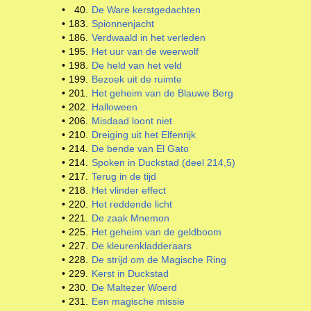
•
40.
De Ware kerstgedachten
•
183.
Spionnenjacht
•
186.
Verdwaald in het verleden
•
195.
Het uur van de weerwolf
•
198.
De held van het veld
•
199.
Bezoek uit de ruimte
•
201.
Het geheim van de Blauwe Berg
•
202.
Halloween
•
206.
Misdaad loont niet
•
210.
Dreiging uit het Elfenrijk
•
214.
De bende van El Gato
•
214.
Spoken in Duckstad (deel 214,5)
•
217.
Terug in de tijd
•
218.
Het vlinder effect
•
220.
Het reddende licht
•
221.
De zaak Mnemon
•
225.
Het geheim van de geldboom
•
227.
De kleurenkladderaars
•
228.
De strijd om de Magische Ring
•
229.
Kerst in Duckstad
•
230.
De Maltezer Woerd
•
231.
Een magische missie