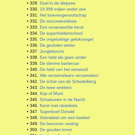
•
329.
Duel in de diepzee
•
330.
19.999 mijlen onder zee
•
331.
Het boevengenootschap
•
332.
De microwereldreis
•
333.
Een onverwachte kerst
•
334.
De superheldenschool
•
335.
De ongelukkige geluksvogel
•
336.
De gestolen winter
•
337.
Junglekoorts
•
338.
Een held als geen ander
•
339.
De slimme barbecue
•
340.
De held van het oerwoud
•
341.
Alle verzamelaars verzamelen!
•
342.
De schat van de Schedelberg
•
343.
De twee wrekers
•
344.
Kop of Munt
•
345.
Schaduwen in de Nacht
•
346.
Kerst met obstakels
•
347.
Superboef Donald
•
348.
Gekrakeel om een kasteel
•
349.
De bevroren vesting
•
350.
De gouden toren