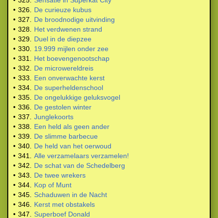
•
325.
Sensatie in Superkat City
•
326.
De curieuze kubus
•
327.
De broodnodige uitvinding
•
328.
Het verdwenen strand
•
329.
Duel in de diepzee
•
330.
19.999 mijlen onder zee
•
331.
Het boevengenootschap
•
332.
De microwereldreis
•
333.
Een onverwachte kerst
•
334.
De superheldenschool
•
335.
De ongelukkige geluksvogel
•
336.
De gestolen winter
•
337.
Junglekoorts
•
338.
Een held als geen ander
•
339.
De slimme barbecue
•
340.
De held van het oerwoud
•
341.
Alle verzamelaars verzamelen!
•
342.
De schat van de Schedelberg
•
343.
De twee wrekers
•
344.
Kop of Munt
•
345.
Schaduwen in de Nacht
•
346.
Kerst met obstakels
•
347.
Superboef Donald