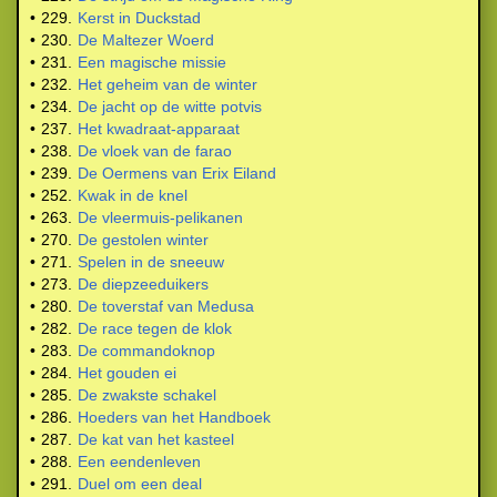
•
229.
Kerst in Duckstad
•
230.
De Maltezer Woerd
•
231.
Een magische missie
•
232.
Het geheim van de winter
•
234.
De jacht op de witte potvis
•
237.
Het kwadraat-apparaat
•
238.
De vloek van de farao
•
239.
De Oermens van Erix Eiland
•
252.
Kwak in de knel
•
263.
De vleermuis-pelikanen
•
270.
De gestolen winter
•
271.
Spelen in de sneeuw
•
273.
De diepzeeduikers
•
280.
De toverstaf van Medusa
•
282.
De race tegen de klok
•
283.
De commandoknop
•
284.
Het gouden ei
•
285.
De zwakste schakel
•
286.
Hoeders van het Handboek
•
287.
De kat van het kasteel
•
288.
Een eendenleven
•
291.
Duel om een deal