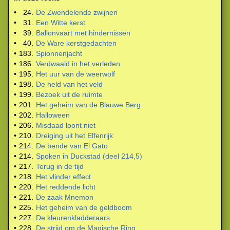
•
24.
De Zwendelende zwijnen
•
31.
Een Witte kerst
•
39.
Ballonvaart met hindernissen
•
40.
De Ware kerstgedachten
•
183.
Spionnenjacht
•
186.
Verdwaald in het verleden
•
195.
Het uur van de weerwolf
•
198.
De held van het veld
•
199.
Bezoek uit de ruimte
•
201.
Het geheim van de Blauwe Berg
•
202.
Halloween
•
206.
Misdaad loont niet
•
210.
Dreiging uit het Elfenrijk
•
214.
De bende van El Gato
•
214.
Spoken in Duckstad (deel 214,5)
•
217.
Terug in de tijd
•
218.
Het vlinder effect
•
220.
Het reddende licht
•
221.
De zaak Mnemon
•
225.
Het geheim van de geldboom
•
227.
De kleurenkladderaars
•
228.
De strijd om de Magische Ring