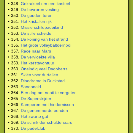
•
348.
Gekrakeel om een kasteel
•
349.
De bevroren vesting
•
350.
De gouden toren
•
351.
Het kristallen rijk
•
352.
Missie schildpadeiland
•
353.
De stille scheids
•
354.
De koning van het strand
•
355.
Het grote volleybaltoernooi
•
357.
Race naar Mars
•
358.
De vervloekte villa
•
359.
Het kerstavontuur
•
360.
Oneindig veel Dagoberts
•
361.
Skiën voor durfallen
•
362.
Dinodrama in Duckstad
•
363.
Sandonald
•
364.
Een dag om nooit te vergeten
•
365.
De Superstrijder
•
366.
Kamperen met hindernissen
•
367.
De genummerde eenden
•
368.
Het zwarte gat
•
369.
De schrik der schuldenaars
•
370.
De padelclub