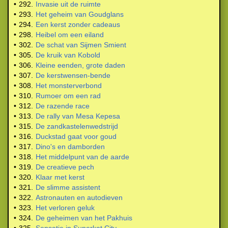
•
292.
Invasie uit de ruimte
•
293.
Het geheim van Goudglans
•
294.
Een kerst zonder cadeaus
•
298.
Heibel om een eiland
•
302.
De schat van Sijmen Smient
•
305.
De kruik van Kobold
•
306.
Kleine eenden, grote daden
•
307.
De kerstwensen-bende
•
308.
Het monsterverbond
•
310.
Rumoer om een rad
•
312.
De razende race
•
313.
De rally van Mesa Kepesa
•
315.
De zandkastelenwedstrijd
•
316.
Duckstad gaat voor goud
•
317.
Dino's en damborden
•
318.
Het middelpunt van de aarde
•
319.
De creatieve pech
•
320.
Klaar met kerst
•
321.
De slimme assistent
•
322.
Astronauten en autodieven
•
323.
Het verloren geluk
•
324.
De geheimen van het Pakhuis