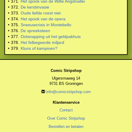
•
371.
Het spook van de Witte Angstvallei
•
372.
De kerstinvasie
•
373.
Oude liefde roest niet
•
374.
Het spook van de opera
•
375.
Sneeuwcrisis in Montebello
•
376.
De spreeksteen
•
377.
Ontsnapping uit het geldpakhuis
•
378.
Het felbegeerde miljard
•
379.
Kluns of kampioen?
Comic Stripshop
Ulgersmaweg 14
9731 BS Groningen
info@comicstripshop.com
Klantenservice
Contact
Over Comic Stripshop
Bestellen en betalen