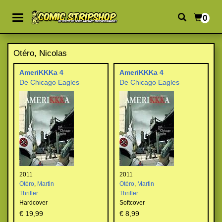
0
Otéro, Nicolas
AmeriKKKa 4
AmeriKKKa 4
De Chicago Eagles
De Chicago Eagles
2011
2011
Otéro
,
Martin
Otéro
,
Martin
Thriller
Thriller
Hardcover
Softcover
€ 19,99
€ 8,99