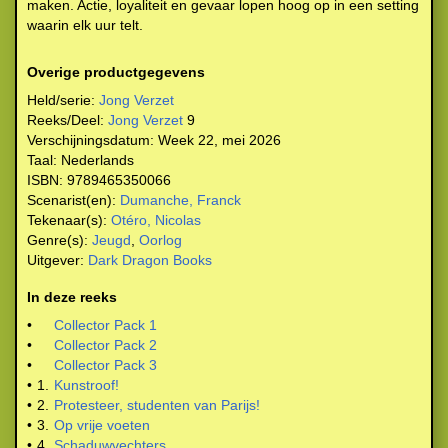
maken. Actie, loyaliteit en gevaar lopen hoog op in een setting
waarin elk uur telt.
Overige productgegevens
Held/serie:
Jong Verzet
Reeks/Deel:
Jong Verzet
9
Verschijningsdatum:
Week 22, mei 2026
Taal:
Nederlands
ISBN:
9789465350066
Scenarist(en):
Dumanche, Franck
Tekenaar(s):
Otéro, Nicolas
Genre(s):
Jeugd
,
Oorlog
Uitgever:
Dark Dragon Books
In deze reeks
•
Collector Pack 1
•
Collector Pack 2
•
Collector Pack 3
•
1.
Kunstroof!
•
2.
Protesteer, studenten van Parijs!
•
3.
Op vrije voeten
•
4.
Schaduwvechters