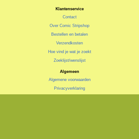
Klantenservice
Contact
Over Comic Stripshop
Bestellen en betalen
Verzendkosten
Hoe vind je wat je zoekt
Zoeklijst/wenslijst
Algemeen
Algemene voorwaarden
Privacyverklaring
Cookiestatement
copyright © 1996—2026 Comic Stripshop, Groningen • KvK 020 48 530