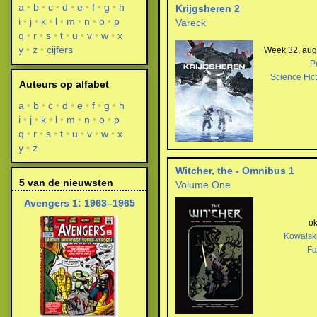
a
b
c
d
e
f
g
h
Krijgsheren 2
i
j
k
l
m
n
o
p
Vareck
q
r
s
t
u
v
w
x
y
z
cijfers
Week 32, aug
P
Science Fic
Auteurs op alfabet
a
b
c
d
e
f
g
h
i
j
k
l
m
n
o
p
q
r
s
t
u
v
w
x
y
z
Witcher, the - Omnibus 1
5 van de nieuwsten
Volume One
Avengers 1: 1963–1965
ok
Kowalsk
Fa