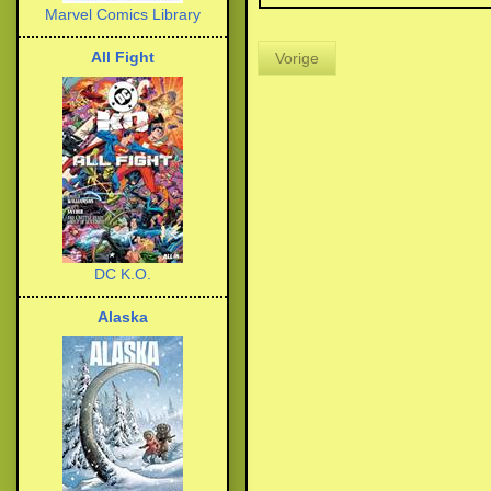
Marvel Comics Library
All Fight
Vorige
DC K.O.
Alaska