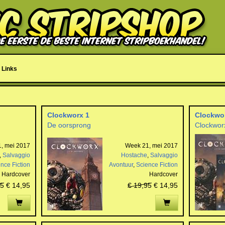
Links
Clockworx 1
Clockwor
De oorsprong
Clockwor
, mei 2017
Week 21, mei 2017
,
Salvaggio
Hostache
,
Salvaggio
nce Fiction
Avontuur
,
Science Fiction
Hardcover
Hardcover
95
€ 14,95
€ 19,95
€ 14,95