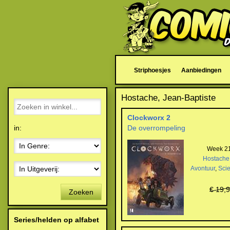
Striphoesjes
Aanbiedingen
Hostache, Jean-Baptiste
Clockworx 2
in:
De overrompeling
Week 21
Hostache
Avontuur
,
Scie
€ 19,
Zoeken
Series/helden op alfabet