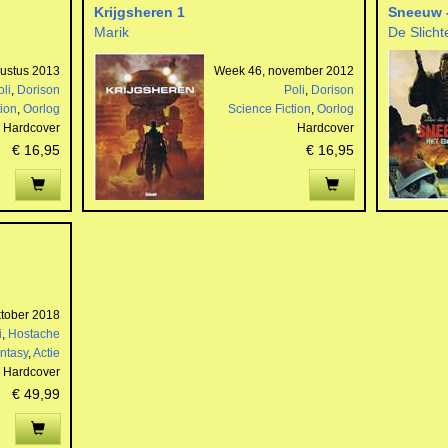
Krijgsheren 1
Sneeuw -
Marik
De Slicht
ustus 2013
Week 46, november 2012
oli
,
Dorison
Poli
,
Dorison
tion
,
Oorlog
Science Fiction
,
Oorlog
Hardcover
Hardcover
€ 16,95
€ 16,95
tober 2018
i
,
Hostache
ntasy
,
Actie
Hardcover
€ 49,99