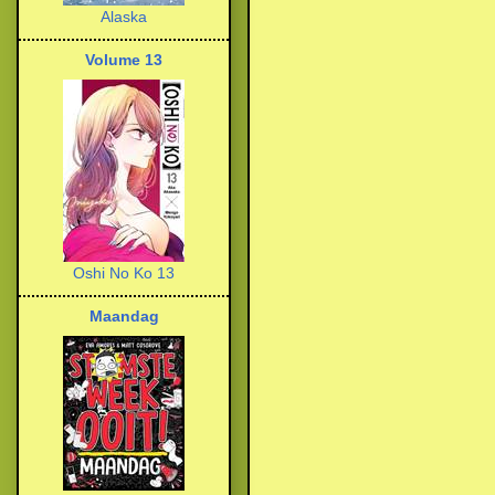
Alaska
Volume 13
Oshi No Ko 13
Maandag