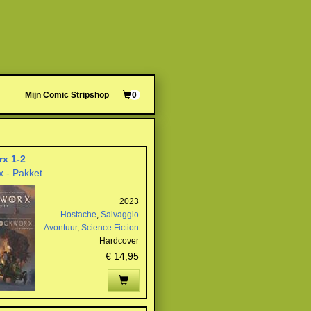
Mijn Comic Stripshop
0
x 1-2
x - Pakket
2023
Hostache
,
Salvaggio
Avontuur
,
Science Fiction
Hardcover
€ 14,95