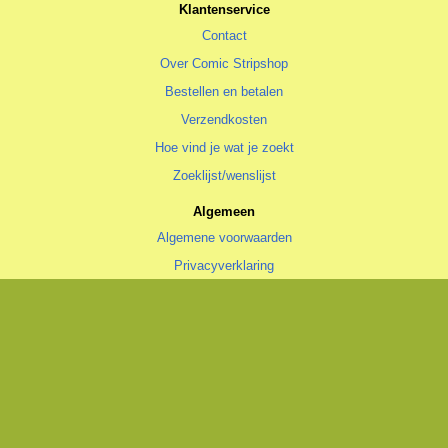
Klantenservice
Contact
Over Comic Stripshop
Bestellen en betalen
Verzendkosten
Hoe vind je wat je zoekt
Zoeklijst/wenslijst
Algemeen
Algemene voorwaarden
Privacyverklaring
Cookiestatement
copyright © 1996—2026 Comic Stripshop, Groningen • KvK 020 48 530
• BTW NL1938.56.943.B01