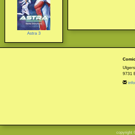
Astra 3
Comic
Ulger
9731 
inf
copyright