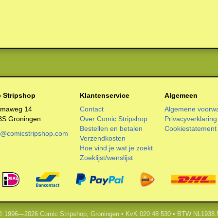
 Stripshop
Klantenservice
Algemeen
smaweg 14
Contact
Algemene voorw
BS Groningen
Over Comic Stripshop
Privacyverklaring
Bestellen en betalen
Cookiestatement
o@comicstripshop.com
Verzendkosten
Hoe vind je wat je zoekt
Zoeklijst/wenslijst
 © 1996—2026 Comic Stripshop, Groningen • KvK 020 48 530 • BTW NL1938.