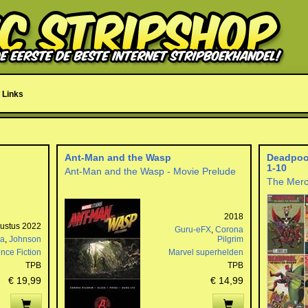
Links
Ant-Man and the Wasp
Deadpool
1-10
Ant-Man and the Wasp - Movie Prelude
The Merc
2018
ustus 2022
Guru-eFX
,
Corona
ca
,
Johnson
Pilgrim
nce Fiction
Marvel superhelden
TPB
TPB
€ 19,99
€ 14,99