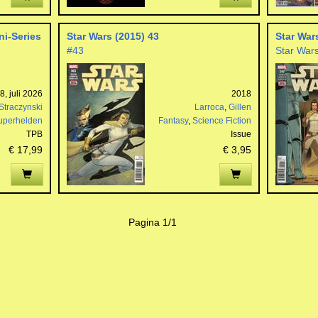
ni-Series
Star Wars (2015) 43
Star War
#43
Star War
, juli 2026
2018
Straczynski
Larroca
,
Gillen
uperhelden
Fantasy
,
Science Fiction
TPB
Issue
€ 17,99
€ 3,95
Pagina 1/1