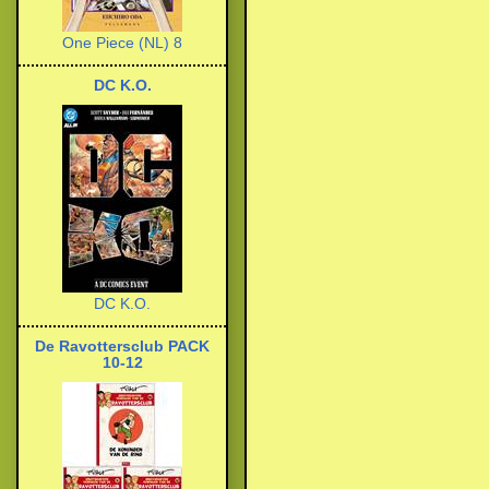
One Piece (NL) 8
DC K.O.
DC K.O.
De Ravottersclub PACK
10-12