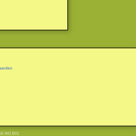
aarden
56.943.B01