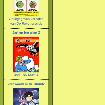
Onuitgegeven verhalen
van De Ravottersclub
Jari en het plan Z
Jari - BD Must 4
Verdwaald in de Ruimte