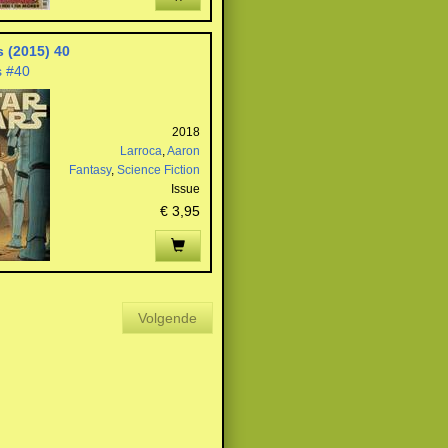
s (2015) 40
s #40
2018
Larroca
,
Aaron
Fantasy
,
Science Fiction
Issue
€ 3,95
Volgende