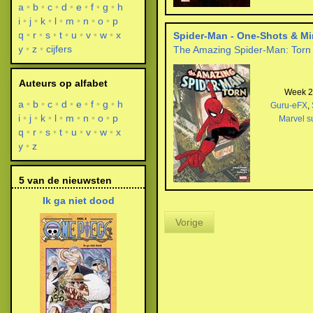
a
b
c
d
e
f
g
h
i
j
k
l
m
n
o
p
q
r
s
t
u
v
w
x
Spider-Man - One-Shots & Mi
y
z
cijfers
The Amazing Spider-Man: Torn
Auteurs op alfabet
Week 28
a
b
c
d
e
f
g
h
Guru-eFX
,
i
j
k
l
m
n
o
p
Marvel s
q
r
s
t
u
v
w
x
y
z
5 van de nieuwsten
Ik ga niet dood
Vorige