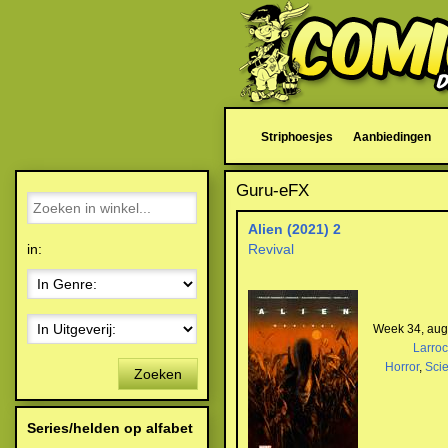
Striphoesjes
Aanbiedingen
Guru-eFX
Alien (2021) 2
in:
Revival
Week 34, aug
Larro
Horror
,
Scie
Zoeken
Series/helden op alfabet