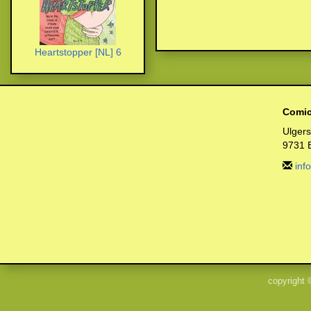
Heartstopper [NL] 6
Comic
Ulger
9731 
inf
copyright