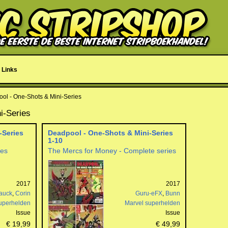
Links
ol - One-Shots & Mini-Series
i-Series
-Series
Deadpool - One-Shots & Mini-Series
1-10
ies
The Mercs for Money - Complete series
2017
2017
auck
,
Corin
Guru-eFX
,
Bunn
uperhelden
Marvel superhelden
Issue
Issue
€ 19,99
€ 49,99