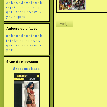
a
b
c
d
e
f
g
h
i
j
k
l
m
n
o
p
q
r
s
t
u
v
w
x
y
z
cijfers
Vorige
Auteurs op alfabet
a
b
c
d
e
f
g
h
i
j
k
l
m
n
o
p
q
r
s
t
u
v
w
x
y
z
5 van de nieuwsten
Shoot met Isabel