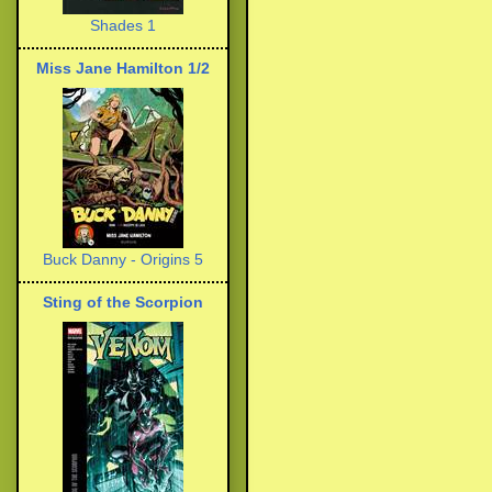
Shades 1
Miss Jane Hamilton 1/2
Buck Danny - Origins 5
Sting of the Scorpion