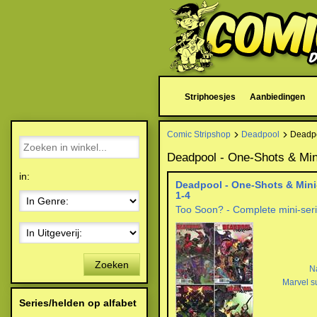
Striphoesjes
Aanbiedingen
Comic Stripshop
Deadpool
Deadpo
Deadpool - One-Shots & Min
in:
Deadpool - One-Shots & Mini
1-4
Too Soon? - Complete mini-ser
Zoeken
N
Marvel s
Series/helden op alfabet