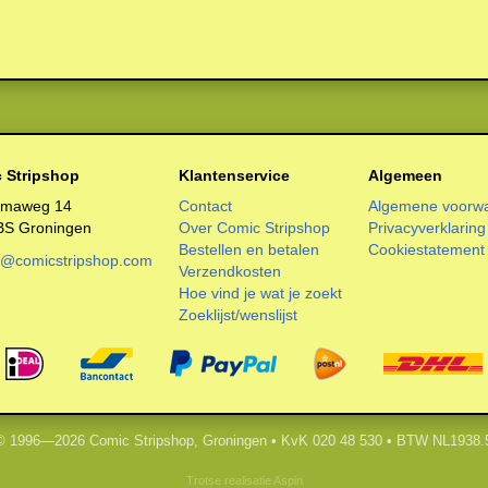
 Stripshop
Klantenservice
Algemeen
smaweg 14
Contact
Algemene voorw
BS Groningen
Over Comic Stripshop
Privacyverklaring
Bestellen en betalen
Cookiestatement
o@comicstripshop.com
Verzendkosten
Hoe vind je wat je zoekt
Zoeklijst/wenslijst
 © 1996—2026 Comic Stripshop, Groningen • KvK 020 48 530 • BTW NL1938.
Trotse realisatie
Aspin