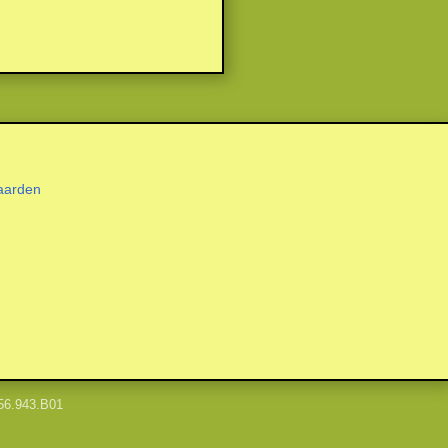
aarden
56.943.B01