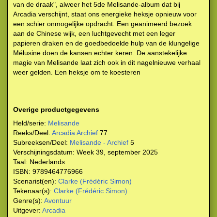
van de draak", alweer het 5de Melisande-album dat bij
Arcadia verschijnt, staat ons energieke heksje opnieuw voor
een schier onmogelijke opdracht. Een geanimeerd bezoek
aan de Chinese wijk, een luchtgevecht met een leger
papieren draken en de goedbedoelde hulp van de klungelige
Mélusine doen de kansen echter keren. De aanstekelijke
magie van Melisande laat zich ook in dit nagelnieuwe verhaal
weer gelden. Een heksje om te koesteren
Overige productgegevens
Held/serie:
Melisande
Reeks/Deel:
Arcadia Archief
77
Subreeksen/Deel:
Melisande - Archief
5
Verschijningsdatum:
Week 39, september 2025
Taal:
Nederlands
ISBN:
9789464776966
Scenarist(en):
Clarke (Frédéric Simon)
Tekenaar(s):
Clarke (Frédéric Simon)
Genre(s):
Avontuur
Uitgever:
Arcadia