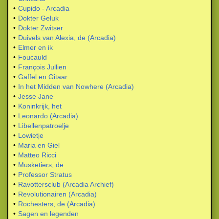
•
Cupido - Arcadia
•
Dokter Geluk
•
Dokter Zwitser
•
Duivels van Alexia, de (Arcadia)
•
Elmer en ik
•
Foucauld
•
François Jullien
•
Gaffel en Gitaar
•
In het Midden van Nowhere (Arcadia)
•
Jesse Jane
•
Koninkrijk, het
•
Leonardo (Arcadia)
•
Libellenpatroelje
•
Lowietje
•
Maria en Giel
•
Matteo Ricci
•
Musketiers, de
•
Professor Stratus
•
Ravottersclub (Arcadia Archief)
•
Revolutionairen (Arcadia)
•
Rochesters, de (Arcadia)
•
Sagen en legenden