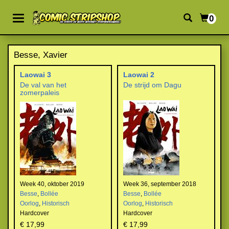
0
Besse, Xavier
Laowai 3
Laowai 2
De val van het
De strijd om Dagu
zomerpaleis
Week 40, oktober 2019
Week 36, september 2018
Besse
,
Bollée
Besse
,
Bollée
Oorlog
,
Historisch
Oorlog
,
Historisch
Hardcover
Hardcover
€ 17,99
€ 17,99