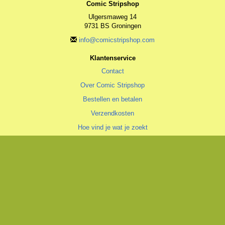
Comic Stripshop
Ulgersmaweg 14
9731 BS Groningen
info@comicstripshop.com
Klantenservice
Contact
Over Comic Stripshop
Bestellen en betalen
Verzendkosten
Hoe vind je wat je zoekt
Zoeklijst/wenslijst
Algemeen
Algemene voorwaarden
Privacyverklaring
Cookiestatement