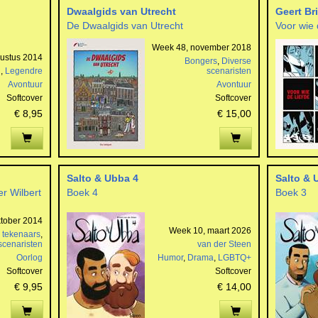
Dwaalgids van Utrecht
Geert Br
De Dwaalgids van Utrecht
Voor wie 
Week 48, november 2018
ustus 2014
Bongers
,
Diverse
n
,
Legendre
scenaristen
Avontuur
Avontuur
Softcover
Softcover
€ 8,95
€ 15,00
Salto & Ubba 4
Salto & 
r Wilbert
Boek 4
Boek 3
tober 2014
Week 10, maart 2026
 tekenaars
,
scenaristen
van der Steen
Oorlog
Humor
,
Drama
,
LGBTQ+
Softcover
Softcover
€ 9,95
€ 14,00