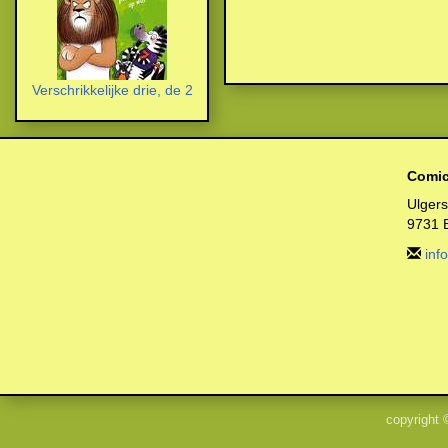
Verschrikkelijke drie, de 2
Comic
Ulger
9731 
inf
copyright