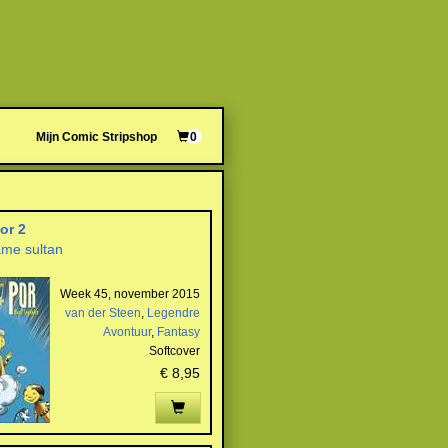
Mijn Comic Stripshop
0
or 2
me sultan
Week 45, november 2015
van der Steen
,
Legendre
Avontuur
,
Fantasy
Softcover
€ 8,95