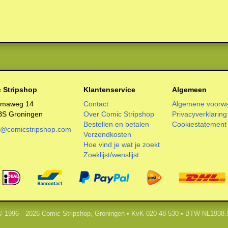
 Stripshop
Klantenservice
Algemeen
smaweg 14
Contact
Algemene voorw
BS Groningen
Over Comic Stripshop
Privacyverklaring
Bestellen en betalen
Cookiestatement
o@comicstripshop.com
Verzendkosten
Hoe vind je wat je zoekt
Zoeklijst/wenslijst
 © 1996—2026 Comic Stripshop, Groningen • KvK 020 48 530 • BTW NL1938.