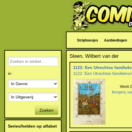
Striphoesjes
Aanbiedingen
Steen, Wilbert van der
1122: Een Utrechtse familiek
in:
1122: Een Utrechtse familiekro
Week 27
Bongers
,
va
Zoeken
Series/helden op alfabet