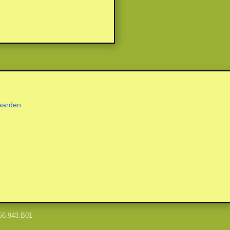
aarden
56.943.B01