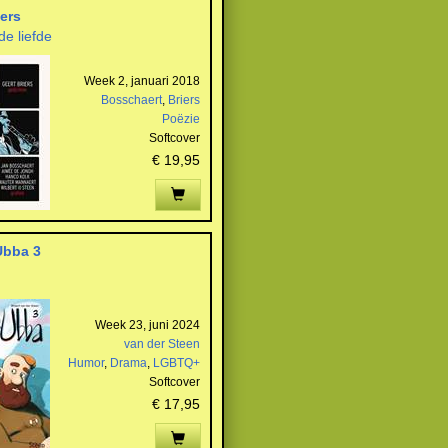
iers
de liefde
Week 2, januari 2018
Bosschaert
,
Briers
Poëzie
Softcover
€ 19,95
Ubba 3
Week 23, juni 2024
van der Steen
Humor
,
Drama
,
LGBTQ+
Softcover
€ 17,95