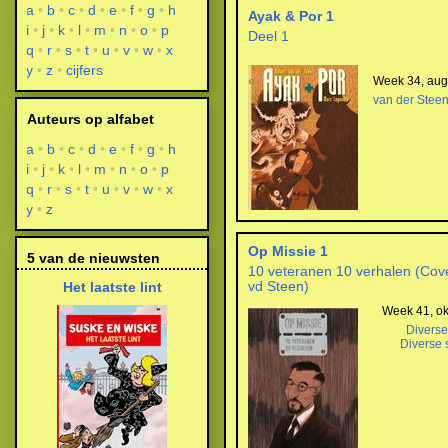
a
b
c
d
e
f
g
h
Ayak & Por 1
i
j
k
l
m
n
o
p
Deel 1
q
r
s
t
u
v
w
x
y
z
cijfers
Week 34, aug
van der Stee
Auteurs op alfabet
a
b
c
d
e
f
g
h
i
j
k
l
m
n
o
p
q
r
s
t
u
v
w
x
y
z
Op Missie 1
5 van de nieuwsten
10 veteranen 10 verhalen (Cove
vd Steen)
Het laatste lint
Week 41, ok
Diverse
Diverse 