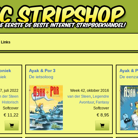
Links
roniek
Ayak & Por 3
Ayak & P
niek
De ietsoloog
De eenza
, juli 2022
Week 42, oktober 2016
n der Steen
van der Steen
,
Legendre
Historisch
Avontuur
,
Fantasy
Softcover
Softcover
€ 11,22
€ 8,95