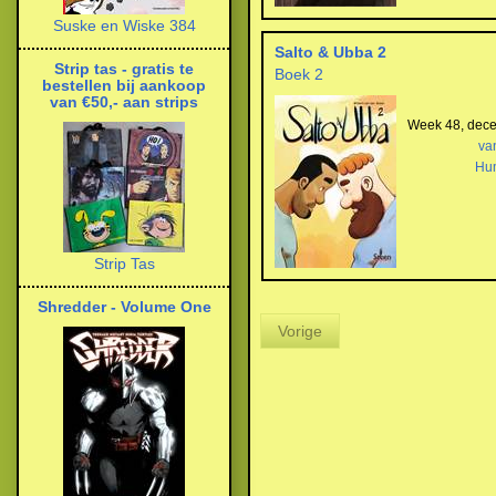
Suske en Wiske 384
Salto & Ubba 2
Strip tas - gratis te
Boek 2
bestellen bij aankoop
van €50,- aan strips
Week 48, dec
va
Hu
Strip Tas
Shredder - Volume One
Vorige