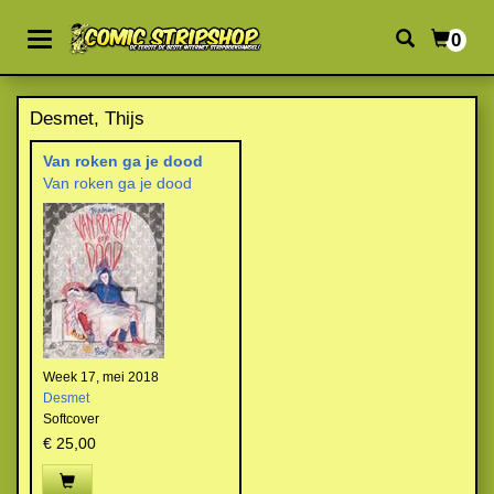
0
Desmet, Thijs
Van roken ga je dood
Van roken ga je dood
Week 17, mei 2018
Desmet
Softcover
€ 25,00