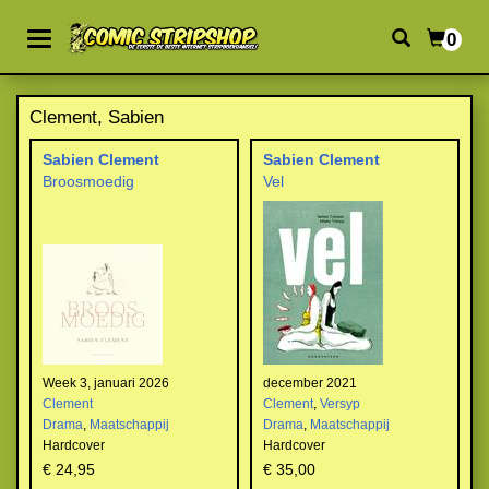
0
Clement, Sabien
Sabien Clement
Sabien Clement
Broosmoedig
Vel
Week 3, januari 2026
december 2021
Clement
Clement
,
Versyp
Drama
,
Maatschappij
Drama
,
Maatschappij
Hardcover
Hardcover
€ 24,95
€ 35,00