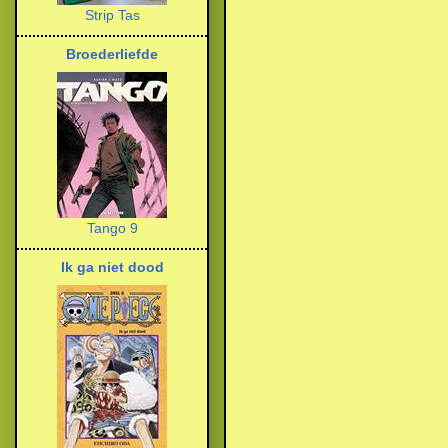
Strip Tas
Broederliefde
Tango 9
Ik ga niet dood