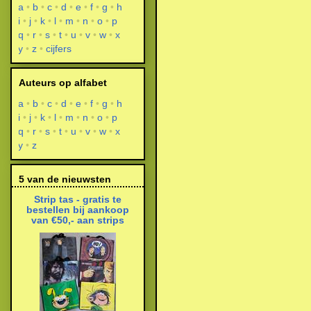
a
b
c
d
e
f
g
h
i
j
k
l
m
n
o
p
q
r
s
t
u
v
w
x
y
z
cijfers
Auteurs op alfabet
a
b
c
d
e
f
g
h
i
j
k
l
m
n
o
p
q
r
s
t
u
v
w
x
y
z
5 van de nieuwsten
Strip tas - gratis te
bestellen bij aankoop
van €50,- aan strips