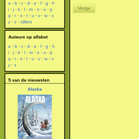
a
b
c
d
e
f
g
h
Vorige
i
j
k
l
m
n
o
p
q
r
s
t
u
v
w
x
y
z
cijfers
Auteurs op alfabet
a
b
c
d
e
f
g
h
i
j
k
l
m
n
o
p
q
r
s
t
u
v
w
x
y
z
5 van de nieuwsten
Alaska