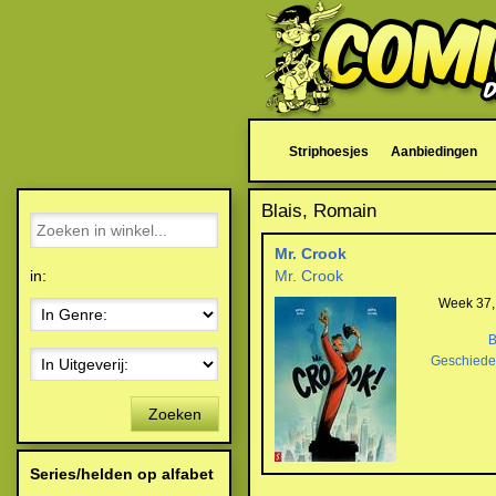
Striphoesjes
Aanbiedingen
Blais, Romain
Mr. Crook
in:
Mr. Crook
Week 37,
B
Geschiede
Zoeken
Series/helden op alfabet