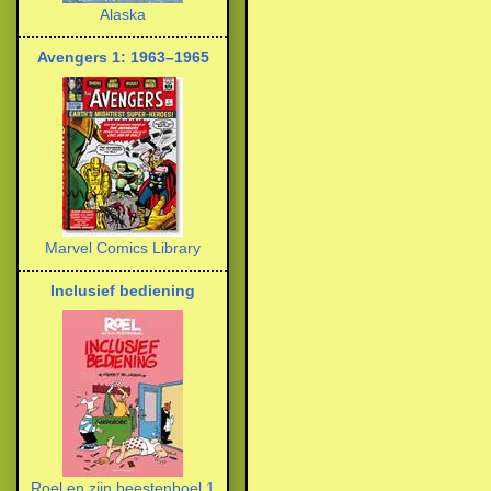
Alaska
Avengers 1: 1963–1965
Marvel Comics Library
Inclusief bediening
Roel en zijn beestenboel 1