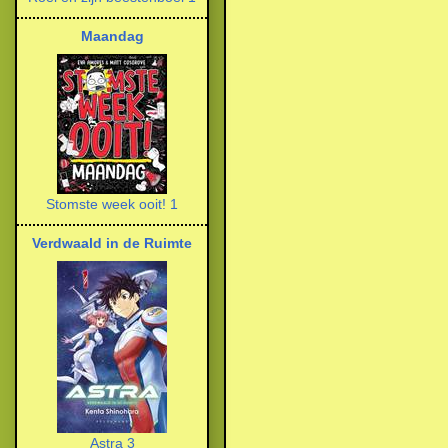
Maandag
Stomste week ooit! 1
Verdwaald in de Ruimte
Astra 3