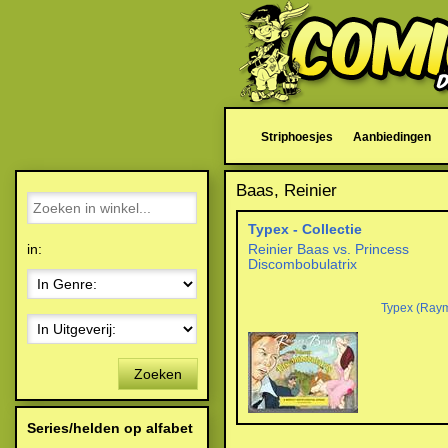
Striphoesjes
Aanbiedingen
Baas, Reinier
Typex - Collectie
in:
Reinier Baas vs. Princess
Discombobulatrix
Typex (Ray
Zoeken
Series/helden op alfabet