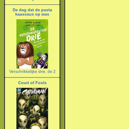
De dag dat de pasta
kaassaus op was
Verschrikkelijke drie, de 2
Court of Fools