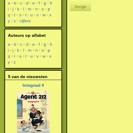
a
b
c
d
e
f
g
h
Vorige
i
j
k
l
m
n
o
p
q
r
s
t
u
v
w
x
y
z
cijfers
Auteurs op alfabet
a
b
c
d
e
f
g
h
i
j
k
l
m
n
o
p
q
r
s
t
u
v
w
x
y
z
5 van de nieuwsten
Integraal 4