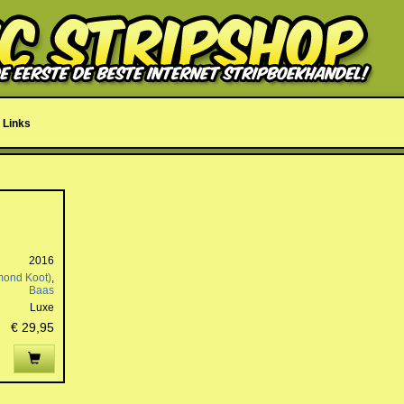
Links
2016
mond Koot)
,
Baas
Luxe
€ 29,95