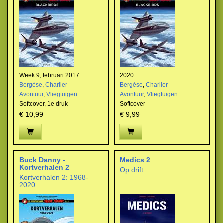
Week 9, februari 2017
2020
Bergèse
,
Charlier
Bergèse
,
Charlier
Avontuur
,
Vliegtuigen
Avontuur
,
Vliegtuigen
Softcover,
1e druk
Softcover
€ 10,99
€ 9,99
Buck Danny -
Medics 2
Kortverhalen 2
Op drift
Kortverhalen 2: 1968-
2020