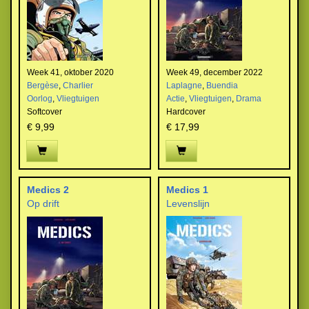
Week 41, oktober 2020
Week 49, december 2022
Bergèse
,
Charlier
Laplagne
,
Buendia
Oorlog
,
Vliegtuigen
Actie
,
Vliegtuigen
,
Drama
Softcover
Hardcover
€ 9,99
€ 17,99
Medics 2
Medics 1
Op drift
Levenslijn