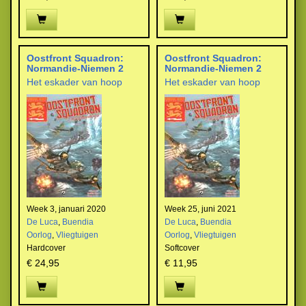
Oostfront Squadron:
Oostfront Squadron:
Normandie-Niemen 2
Normandie-Niemen 2
Het eskader van hoop
Het eskader van hoop
Week 3, januari 2020
Week 25, juni 2021
De Luca
,
Buendia
De Luca
,
Buendia
Oorlog
,
Vliegtuigen
Oorlog
,
Vliegtuigen
Hardcover
Softcover
€ 24,95
€ 11,95