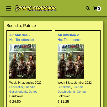
0
Buendia, Patrice
Air America 2
Air America 2
Het Tet-offensief
Het Tet-offensief
Week 34, augustus 2022
Week 38, september 2022
Lepelletier
,
Buendia
Lepelletier
,
Buendia
Geschiedenis
,
Oorlog
Geschiedenis
,
Oorlog
Hardcover
Softcover
€ 24,50
€ 11,25