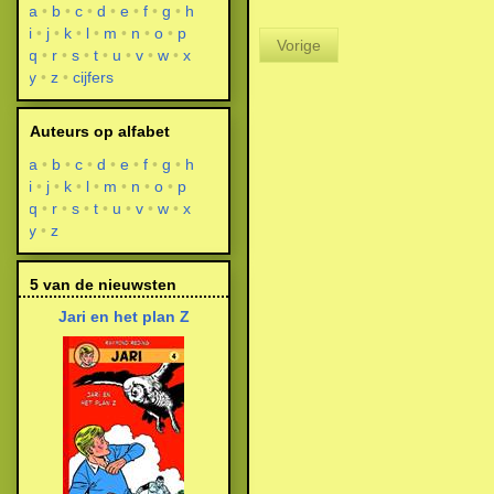
a
b
c
d
e
f
g
h
i
j
k
l
m
n
o
p
Vorige
q
r
s
t
u
v
w
x
y
z
cijfers
Auteurs op alfabet
a
b
c
d
e
f
g
h
i
j
k
l
m
n
o
p
q
r
s
t
u
v
w
x
y
z
5 van de nieuwsten
Jari en het plan Z