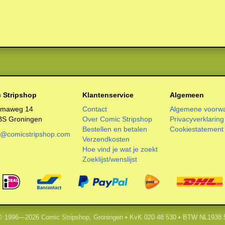
 Stripshop
Klantenservice
Algemeen
smaweg 14
Contact
Algemene voorw
BS Groningen
Over Comic Stripshop
Privacyverklaring
Bestellen en betalen
Cookiestatement
o@comicstripshop.com
Verzendkosten
Hoe vind je wat je zoekt
Zoeklijst/wenslijst
 © 1996—2026 Comic Stripshop, Groningen • KvK 020 48 530 • BTW NL1938.