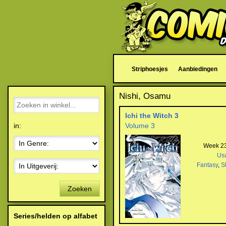
Striphoesjes
Aanbiedingen
Nishi, Osamu
Ichi the Witch 3
in:
Volume 3
Week 23
Us
Fantasy
,
S
Zoeken
Series/helden op alfabet