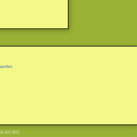
aarden
56.943.B01