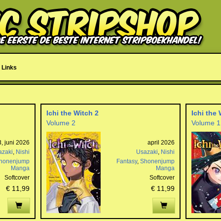
Links
Ichi the Witch 2
Ichi the 
Volume 2
Volume 1
, juni 2026
april 2026
azaki
,
Nishi
Usazaki
,
Nishi
honenjump
Fantasy
,
Shonenjump
Manga
Manga
Softcover
Softcover
€ 11,99
€ 11,99