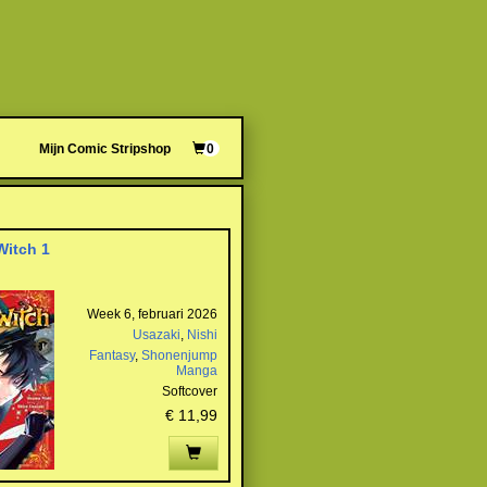
Mijn Comic Stripshop
0
Witch 1
Week 6, februari 2026
Usazaki
,
Nishi
Fantasy
,
Shonenjump
Manga
Softcover
€ 11,99