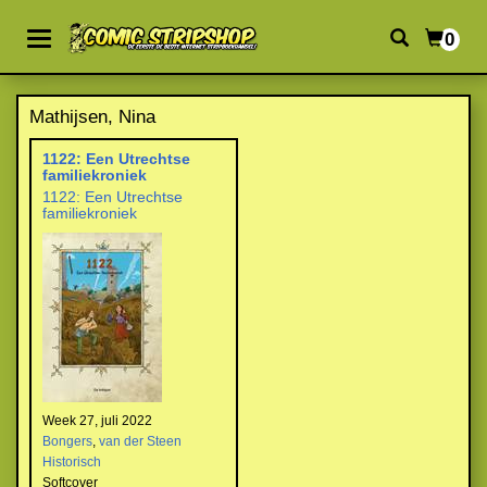
0
Mathijsen, Nina
1122: Een Utrechtse
familiekroniek
1122: Een Utrechtse
familiekroniek
Week 27, juli 2022
Bongers
,
van der Steen
Historisch
Softcover