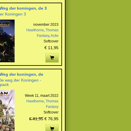
Weg der koningen, de 3
er Koningen 3
november 2023
Hawthorne
,
Thomas
Fantasy
,
Actie
Softcover
€ 11,95
Weg der koningen, de
De weg der Koningen -
 pack
Week 11, maart 2022
Hawthorne
,
Thomas
Fantasy
Softcover
€ 81,95
€ 76,95