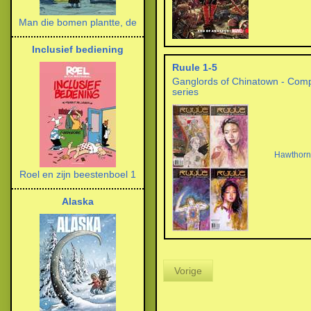
Man die bomen plantte, de
Inclusief bediening
Ruule 1-5
Ganglords of Chinatown - Comp
series
Hawthor
Roel en zijn beestenboel 1
Alaska
Vorige