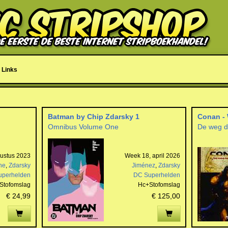
Links
Batman by Chip Zdarsky 1
Conan - 
Omnibus Volume One
De weg d
ustus 2023
Week 18, april 2026
ne
,
Zdarsky
Jiménez
,
Zdarsky
uperhelden
DC Superhelden
Stofomslag
Hc+Stofomslag
€ 24,99
€ 125,00