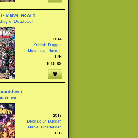
 - Marvel Now! 5
ing of Deadpool
2014
Koblish
,
Duggan
Marvel superhelden
TPB
€ 15,99
 Countdown
Countdown
2018
Deodato Jr.
,
Duggan
Marvel superhelden
TPB