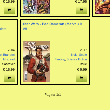
€ 15,99
€ 17,95
Star Wars - Poe Dameron (Marvel) 9
lete
#9
2004
2017
ne
,
Brandon
Noto
,
Soule
Misdaad
Fantasy
,
Science Fiction
Softcover
Issue
€ 15,99
€ 9,99
Pagina 1/1