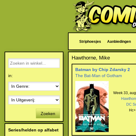
Striphoesjes
Aanbiedingen
Hawthorne, Mike
Batman by Chip Zdarsky 2
in:
The Bat-Man of Gotham
Week 33, aug
Hawthor
DC S
Hc+
Zoeken
Series/helden op alfabet