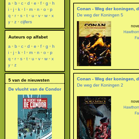
a
b
c
d
e
f
g
h
Conan - Weg der koningen, d
i
j
k
l
m
n
o
p
De weg der Koningen 5
q
r
s
t
u
v
w
x
y
z
cijfers
nov
Hawthor
Auteurs op alfabet
Fa
a
b
c
d
e
f
g
h
i
j
k
l
m
n
o
p
q
r
s
t
u
v
w
x
y
z
Conan - Weg der koningen, d
5 van de nieuwsten
De weg der Koningen 2
De vlucht van de Condor
nov
Hawthor
Fa