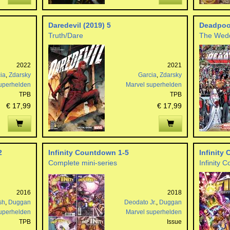
Daredevil (2019) 5
Deadpool
Truth/Dare
The Wedd
2022
2021
ia
,
Zdarsky
Garcia
,
Zdarsky
uperhelden
Marvel superhelden
TPB
TPB
€ 17,99
€ 17,99
2
Infinity Countdown 1-5
Infinity
Complete mini-series
Infinity 
2016
2018
sh
,
Duggan
Deodato Jr.
,
Duggan
uperhelden
Marvel superhelden
TPB
Issue