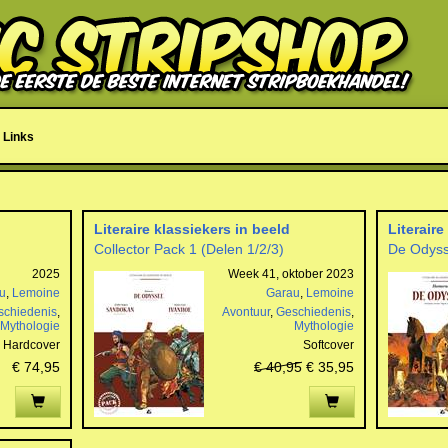
Links
Literaire klassiekers in beeld
Literaire
Collector Pack 1 (Delen 1/2/3)
De Odys
2025
Week 41, oktober 2023
u
,
Lemoine
Garau
,
Lemoine
schiedenis
,
Avontuur
,
Geschiedenis
,
Mythologie
Mythologie
Hardcover
Softcover
€ 74,95
€ 40,95
€ 35,95