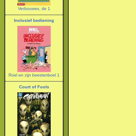
Verbouwes, de 1
Inclusief bediening
Roel en zijn beestenboel 1
Court of Fools