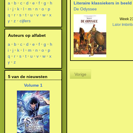
a
b
c
d
e
f
g
h
Literaire klassiekers in beeld
i
j
k
l
m
n
o
p
De Odyssee
q
r
s
t
u
v
w
x
Week 23
y
z
cijfers
Lalor Imbiri
Auteurs op alfabet
a
b
c
d
e
f
g
h
i
j
k
l
m
n
o
p
q
r
s
t
u
v
w
x
y
z
Vorige
5 van de nieuwsten
Volume 1