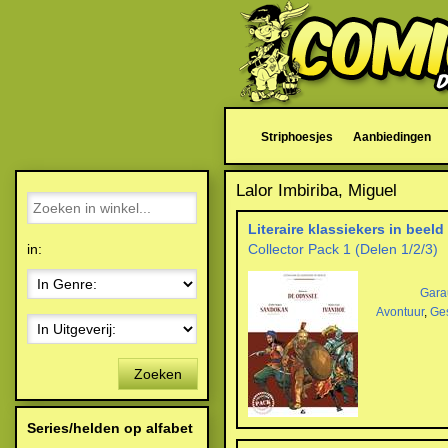
Striphoesjes
Aanbiedingen
Lalor Imbiriba, Miguel
Literaire klassiekers in beeld
in:
Collector Pack 1 (Delen 1/2/3)
Gara
Avontuur
,
Ge
Zoeken
Series/helden op alfabet