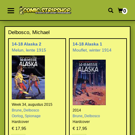
0
Delbosco, Michael
14-18 Alaska 2
14-18 Alaska 1
Melun, lente 1915
Mouflet, winter 1914
Week 34, augustus 2015
Brune
,
Delbosco
2014
Oorlog
,
Spionage
Brune
,
Delbosco
Hardcover
Hardcover
€ 17,95
€ 17,95