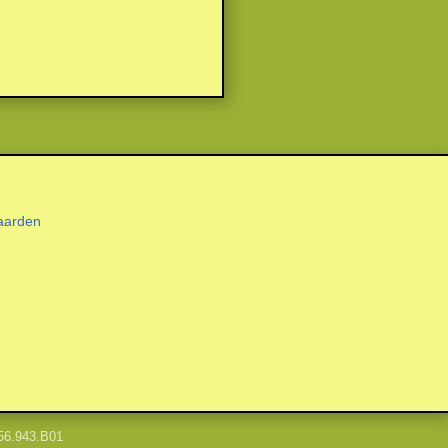
aarden
56.943.B01