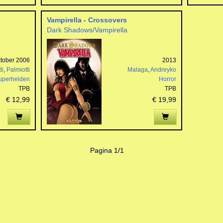
Vampirella - Crossovers
Dark Shadows/Vampirella
tober 2006
2013
di
,
Palmiotti
Malaga
,
Andreyko
uperhelden
Horror
TPB
TPB
€ 12,99
€ 19,99
Pagina 1/1