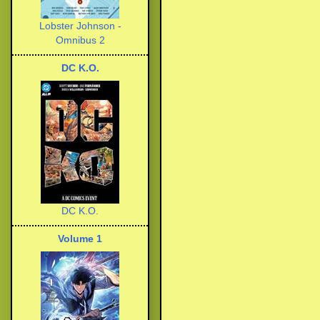
Lobster Johnson -
Omnibus 2
DC K.O.
DC K.O.
Volume 1