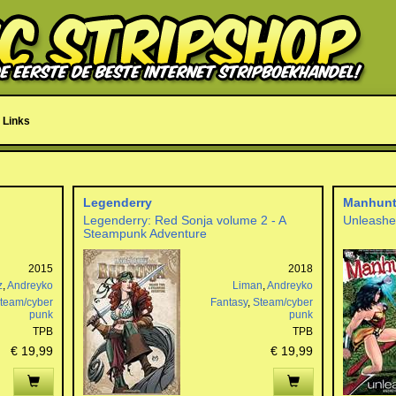
Links
Legenderry
Manhunt
Legenderry: Red Sonja volume 2 - A
Unleash
Steampunk Adventure
2015
2018
z
,
Andreyko
Liman
,
Andreyko
team/cyber
Fantasy
,
Steam/cyber
punk
punk
TPB
TPB
€ 19,99
€ 19,99