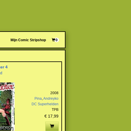
Mijn Comic Stripshop
0
er 4
ed
2008
Pina
,
Andreyko
DC Superhelden
TPB
€ 17,99