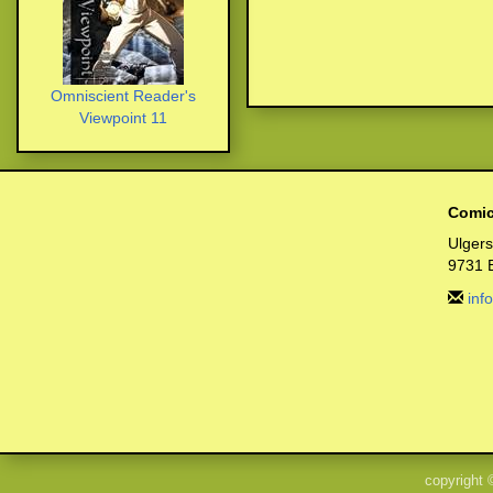
Omniscient Reader's
Viewpoint 11
Comic
Ulger
9731 
inf
copyright