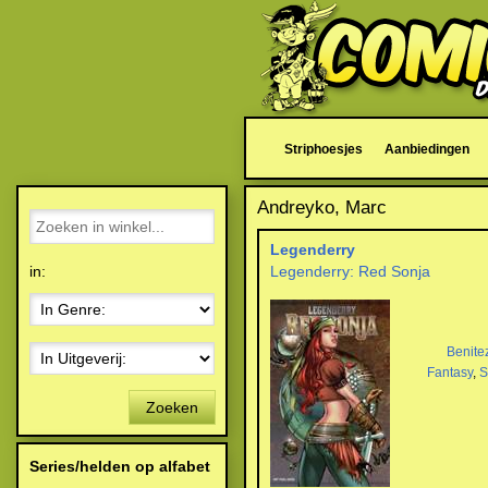
Striphoesjes
Aanbiedingen
Andreyko, Marc
Legenderry
in:
Legenderry: Red Sonja
Benite
Fantasy
,
S
Zoeken
Series/helden op alfabet