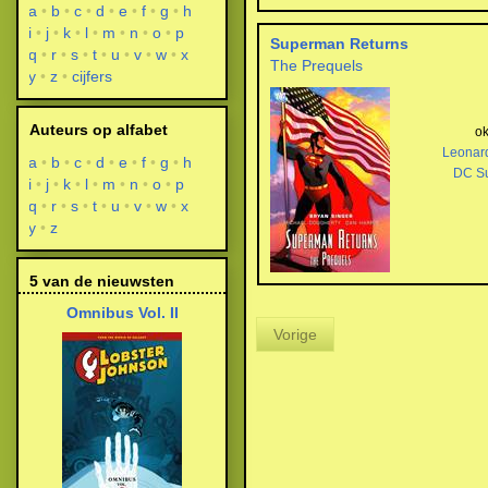
a
b
c
d
e
f
g
h
i
j
k
l
m
n
o
p
Superman Returns
q
r
s
t
u
v
w
x
The Prequels
y
z
cijfers
Auteurs op alfabet
ok
Leonar
a
b
c
d
e
f
g
h
DC S
i
j
k
l
m
n
o
p
q
r
s
t
u
v
w
x
y
z
5 van de nieuwsten
Omnibus Vol. II
Vorige