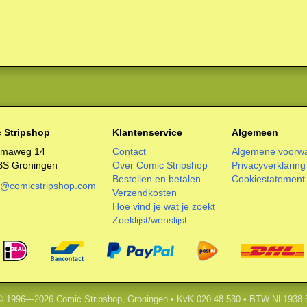
 Stripshop
Klantenservice
Algemeen
smaweg 14
Contact
Algemene voorw
BS Groningen
Over Comic Stripshop
Privacyverklaring
Bestellen en betalen
Cookiestatement
o@comicstripshop.com
Verzendkosten
Hoe vind je wat je zoekt
Zoeklijst/wenslijst
 © 1996—2026 Comic Stripshop, Groningen • KvK 020 48 530 • BTW NL1938.