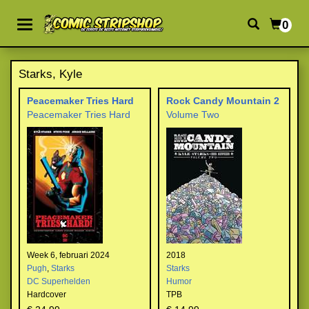
0
Starks, Kyle
Peacemaker Tries Hard
Rock Candy Mountain 2
Peacemaker Tries Hard
Volume Two
Week 6, februari 2024
2018
Pugh
,
Starks
Starks
DC Superhelden
Humor
Hardcover
TPB