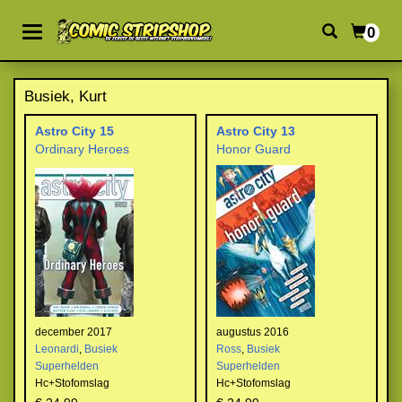
0
Busiek, Kurt
Astro City 15
Astro City 13
Ordinary Heroes
Honor Guard
december 2017
augustus 2016
Leonardi
,
Busiek
Ross
,
Busiek
Superhelden
Superhelden
Hc+Stofomslag
Hc+Stofomslag