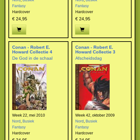
Nord
,
Busiek
Nord
,
Busiek
Fantasy
Fantasy
Hardcover
Hardcover
€ 24,95
€ 24,95
Conan - Robert E.
Conan - Robert E.
Howard Collectie 4
Howard Collectie 3
De God in de schaal
Afscheidsdag
Week 22, mei 2010
Week 42, oktober 2009
Nord
,
Busiek
Nord
,
Busiek
Fantasy
Fantasy
Hardcover
Hardcover