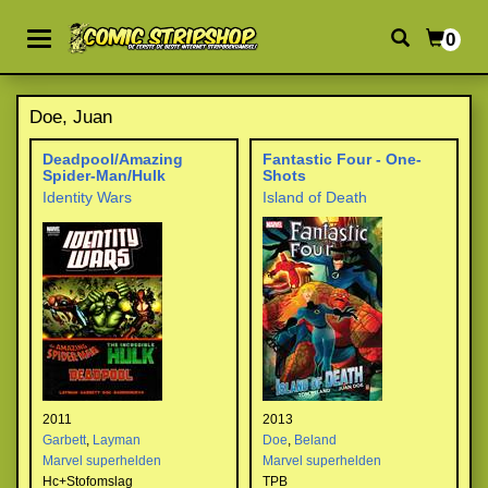
0
Doe, Juan
Deadpool/Amazing
Fantastic Four - One-
Spider-Man/Hulk
Shots
Identity Wars
Island of Death
2011
2013
Garbett
,
Layman
Doe
,
Beland
Marvel superhelden
Marvel superhelden
Hc+Stofomslag
TPB