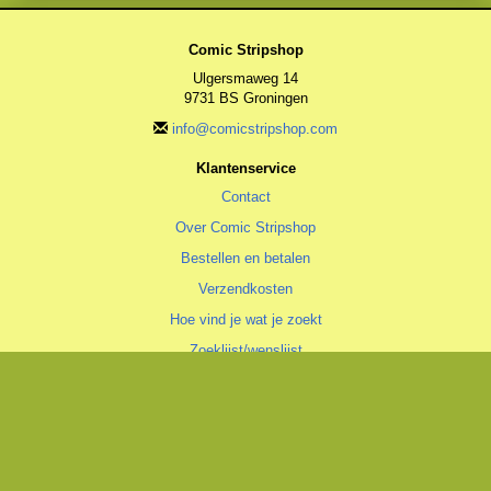
Comic Stripshop
Ulgersmaweg 14
9731 BS Groningen
info@comicstripshop.com
Klantenservice
Contact
Over Comic Stripshop
Bestellen en betalen
Verzendkosten
Hoe vind je wat je zoekt
Zoeklijst/wenslijst
Algemeen
Algemene voorwaarden
Privacyverklaring
Cookiestatement