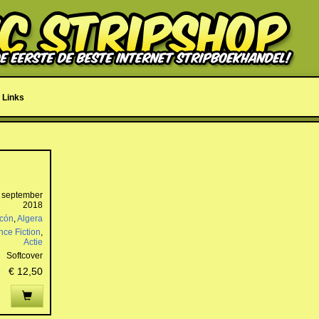
Links
 september
2018
rcón
,
Algera
nce Fiction
,
Actie
Softcover
€ 12,50