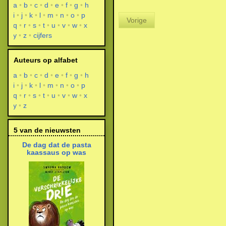
a
b
c
d
e
f
g
h
i
j
k
l
m
n
o
p
Vorige
q
r
s
t
u
v
w
x
y
z
cijfers
Auteurs op alfabet
a
b
c
d
e
f
g
h
i
j
k
l
m
n
o
p
q
r
s
t
u
v
w
x
y
z
5 van de nieuwsten
De dag dat de pasta
kaassaus op was