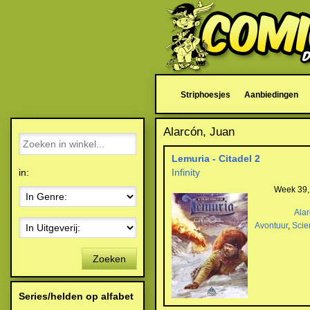
Striphoesjes
Aanbiedingen
Alarcón, Juan
Lemuria - Citadel 2
in:
Infinity
Week 39,
Ala
Avontuur
,
Scie
Zoeken
Series/helden op alfabet