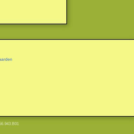
aarden
56.943.B01