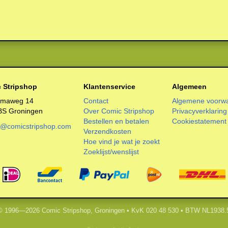
 Stripshop
Klantenservice
Algemeen
smaweg 14
Contact
Algemene voorw
BS Groningen
Over Comic Stripshop
Privacyverklaring
Bestellen en betalen
Cookiestatement
o@comicstripshop.com
Verzendkosten
Hoe vind je wat je zoekt
Zoeklijst/wenslijst
 © 1996—2026 Comic Stripshop, Groningen • KvK 020 48 530 • BTW NL1938.