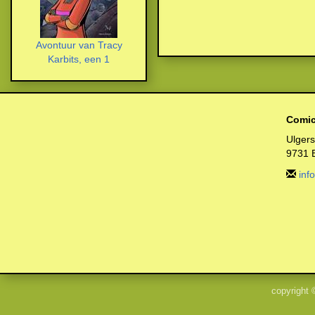
Avontuur van Tracy
Karbits, een 1
Comic
Ulger
9731 
inf
copyright