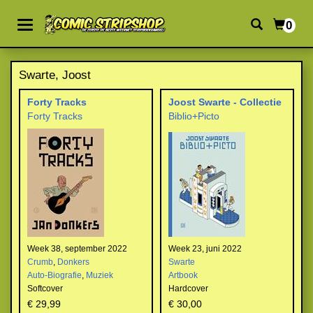
0
Swarte, Joost
Forty Tracks
Joost Swarte - Collectie
Forty Tracks
Biblio+Picto
Week 38, september 2022
Week 23, juni 2022
Crumb
,
Donkers
Swarte
Auto-Biografie
,
Muziek
Artbook
Softcover
Hardcover
€ 29,99
€ 30,00