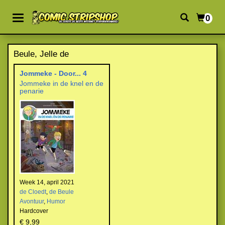
0
Beule, Jelle de
Jommeke - Door... 4
Jommeke in de knel en de
penarie
Week 14, april 2021
de Cloedt
,
de Beule
Avontuur
,
Humor
Hardcover
€ 9,99