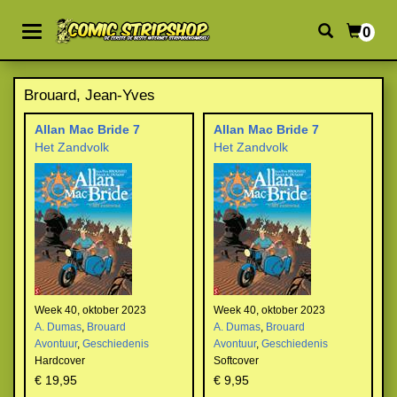
0
Brouard, Jean-Yves
Allan Mac Bride 7
Allan Mac Bride 7
Het Zandvolk
Het Zandvolk
Week 40, oktober 2023
Week 40, oktober 2023
A. Dumas
,
Brouard
A. Dumas
,
Brouard
Avontuur
,
Geschiedenis
Avontuur
,
Geschiedenis
Hardcover
Softcover
€ 19,95
€ 9,95