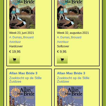
Week 23, juni 2021
Week 32, augustus 2021
A. Dumas
,
Brouard
A. Dumas
,
Brouard
Avontuur
Avontuur
Hardcover
Softcover
€ 19,95
€ 9,95
Allan Mac Bride 3
Allan Mac Bride 3
Zoektocht op de Stille
Zoektocht op de Stille
Zuidzee
Zuidzee