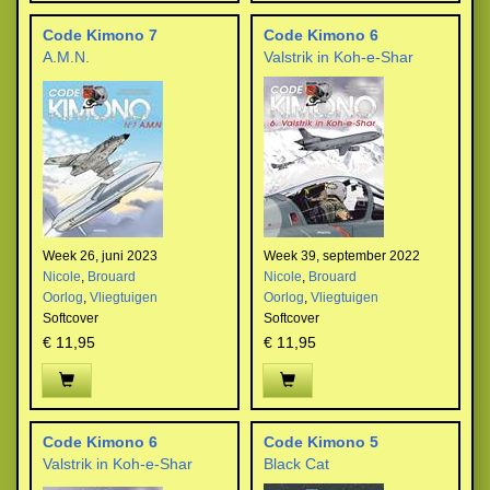
Code Kimono 7
Code Kimono 6
A.M.N.
Valstrik in Koh-e-Shar
Week 26, juni 2023
Week 39, september 2022
Nicole
,
Brouard
Nicole
,
Brouard
Oorlog
,
Vliegtuigen
Oorlog
,
Vliegtuigen
Softcover
Softcover
€ 11,95
€ 11,95
Code Kimono 6
Code Kimono 5
Valstrik in Koh-e-Shar
Black Cat