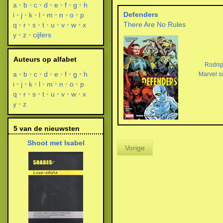
a
b
c
d
e
f
g
h
Defenders
i
j
k
l
m
n
o
p
There Are No Rules
q
r
s
t
u
v
w
x
y
z
cijfers
Auteurs op alfabet
Rodri
a
b
c
d
e
f
g
h
Marvel s
i
j
k
l
m
n
o
p
q
r
s
t
u
v
w
x
y
z
5 van de nieuwsten
Shoot met Isabel
Vorige