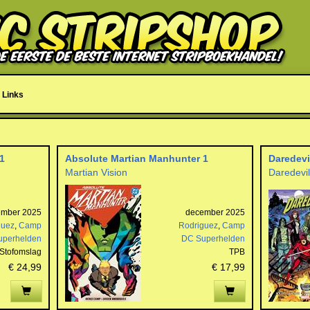
Links
1
Absolute Martian Manhunter 1
Daredevi
Martian Vision
Daredevi
ember 2025
december 2025
guez
,
Camp
Rodriguez
,
Camp
uperhelden
DC Superhelden
Stofomslag
TPB
€ 24,99
€ 17,99