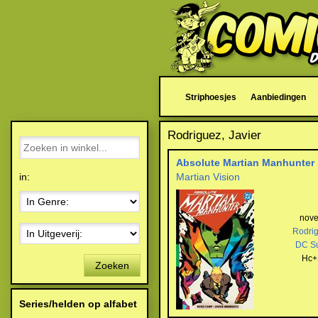
Striphoesjes
Aanbiedingen
Rodriguez, Javier
Absolute Martian Manhunter 
in:
Martian Vision
nov
Rodri
DC S
Hc+
Zoeken
Series/helden op alfabet