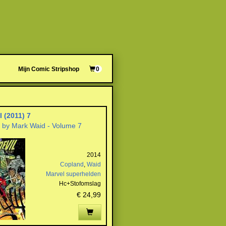
Mijn Comic Stripshop
0
l (2011) 7
l by Mark Waid - Volume 7
2014
Copland
,
Waid
Marvel superhelden
Hc+Stofomslag
€ 24,99