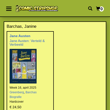
0
Barchas, Janine
Jane Austen
Jane Austen: Verteld &
Verbeeld
Week 16, april 2025
Greenberg
,
Barchas
Biografie
Hardcover
€ 24,50