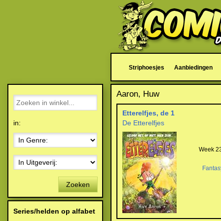
Striphoesjes
Aanbiedingen
Aaron, Huw
Etterelfjes, de 1
in:
De Etterelfjes
Week 23
Fantas
Zoeken
Series/helden op alfabet