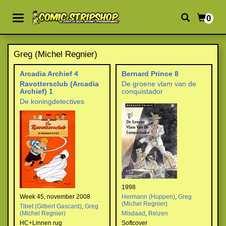
0
Greg (Michel Regnier)
Arcadia Archief 4
Bernard Prince 8
Ravottersclub (Arcadia
De groene vlam van de
Archief) 1
conquistador
De koningdetectives
1998
Week 45, november 2008
Hermann (Huppen)
,
Greg
(Michel Regnier)
Tibet (Gilbert Gascard)
,
Greg
(Michel Regnier)
Misdaad
,
Reizen
HC+Linnen rug
Softcover