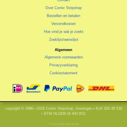
Over Comic Stripshop
Bestellen en betalen
Verzendkosten
Hoe vind je wat je zoekt
Zoeklijst/wenslijst
Algemeen
Algemene voorwaarden
Privacyverklaring
Cookiestatement
copyright © 1996—2026 Comic Stripshop, Groningen • KvK 020 48 530
• BTW NL1938.56.943.B01
Trotse realisatie
Aspin