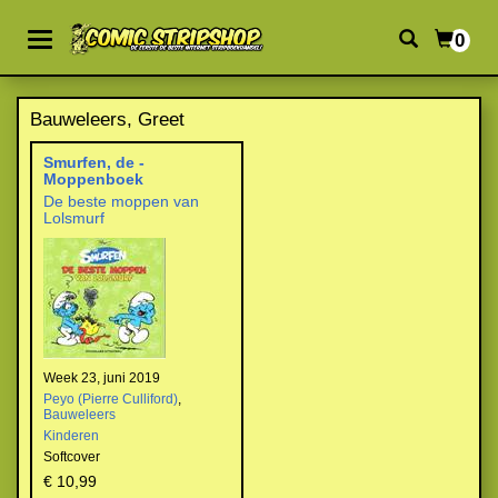
0
Bauweleers, Greet
Smurfen, de -
Moppenboek
De beste moppen van
Lolsmurf
Week 23, juni 2019
Peyo (Pierre Culliford)
,
Bauweleers
Kinderen
Softcover
€ 10,99