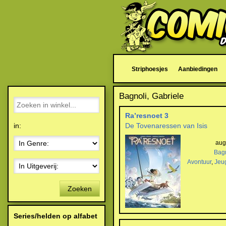
Striphoesjes
Aanbiedingen
Bagnoli, Gabriele
Ra’resnoet 3
in:
De Tovenaressen van Isis
aug
Bagn
Avontuur
,
Jeu
Zoeken
Series/helden op alfabet