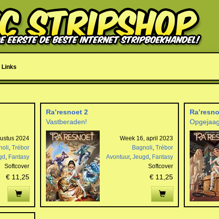
Links
Ra’resnoet 2
Ra’resno
Vastberaden!
Opgejaag
ustus 2024
Week 16, april 2023
oli
,
Trébor
Bagnoli
,
Trébor
gd
,
Fantasy
Avontuur
,
Jeugd
,
Fantasy
Softcover
Softcover
€ 11,25
€ 11,25