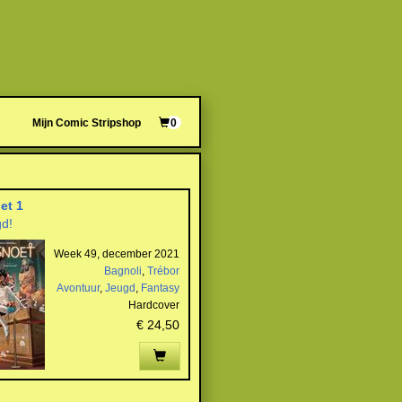
Mijn Comic Stripshop
0
et 1
d!
Week 49, december 2021
Bagnoli
,
Trébor
Avontuur
,
Jeugd
,
Fantasy
Hardcover
€ 24,50