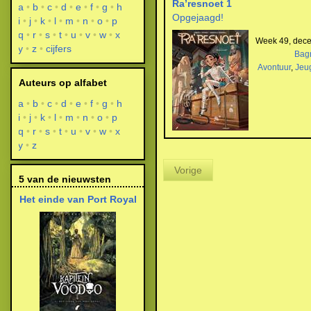
Ra’resnoet 1
a
b
c
d
e
f
g
h
Opgejaagd!
i
j
k
l
m
n
o
p
q
r
s
t
u
v
w
x
Week 49, dec
y
z
cijfers
Bagn
Avontuur
,
Jeu
Auteurs op alfabet
a
b
c
d
e
f
g
h
i
j
k
l
m
n
o
p
q
r
s
t
u
v
w
x
y
z
Vorige
5 van de nieuwsten
Het einde van Port Royal