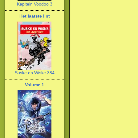
Kapitein Voodoo 3
Het laatste lint
Suske en Wiske 384
Volume 1