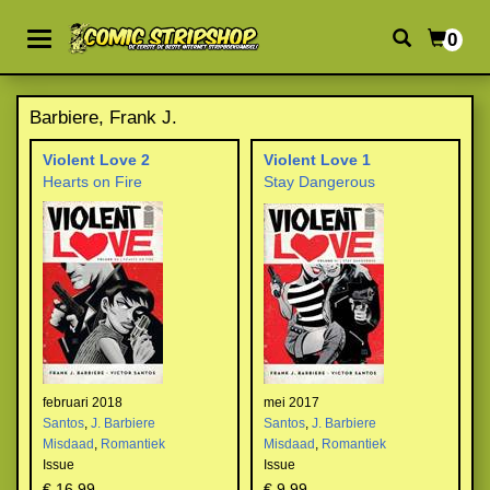
0
Barbiere, Frank J.
Violent Love 2
Violent Love 1
Hearts on Fire
Stay Dangerous
februari 2018
mei 2017
Santos
,
J. Barbiere
Santos
,
J. Barbiere
Misdaad
,
Romantiek
Misdaad
,
Romantiek
Issue
Issue
€ 16,99
€ 9,99