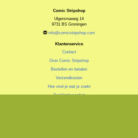
Comic Stripshop
Ulgersmaweg 14
9731 BS Groningen
info@comicstripshop.com
Klantenservice
Contact
Over Comic Stripshop
Bestellen en betalen
Verzendkosten
Hoe vind je wat je zoekt
Zoeklijst/wenslijst
Algemeen
Algemene voorwaarden
Privacyverklaring
Cookiestatement