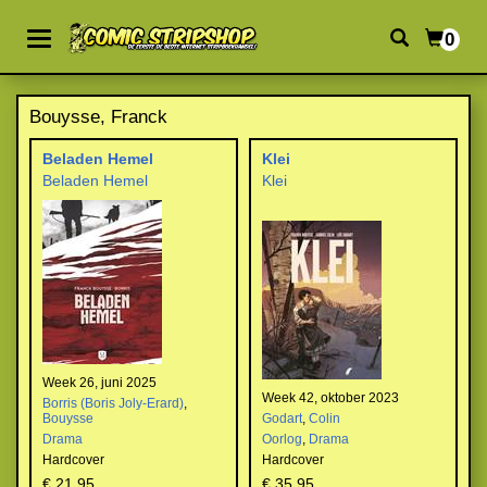
0
Bouysse, Franck
Beladen Hemel
Klei
Beladen Hemel
Klei
Week 26, juni 2025
Week 42, oktober 2023
Borris (Boris Joly-Erard)
,
Bouysse
Godart
,
Colin
Drama
Oorlog
,
Drama
Hardcover
Hardcover
€ 21,95
€ 35,95