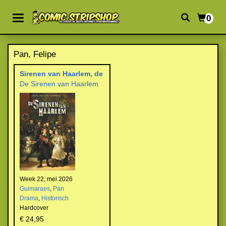
0
Pan, Felipe
Sirenen van Haarlem, de
De Sirenen van Haarlem
Week 22, mei 2026
Guimaraes
,
Pan
Drama
,
Historisch
Hardcover
€ 24,95