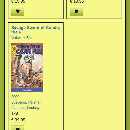
€ 19,95
€ 19,95
Savage Sword of Conan,
the 6
Volume Six
2009
Buscema
,
Fleisher
Avontuur
,
Fantasy
TPB
€ 39,95