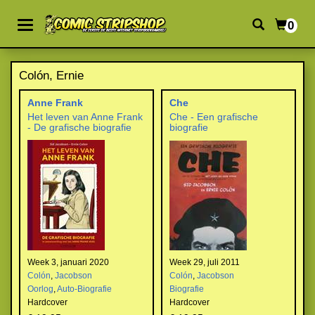
0
Colón, Ernie
Anne Frank
Che
Het leven van Anne Frank
Che - Een grafische
- De grafische biografie
biografie
Week 3, januari 2020
Week 29, juli 2011
Colón
,
Jacobson
Colón
,
Jacobson
Oorlog
,
Auto-Biografie
Biografie
Hardcover
Hardcover