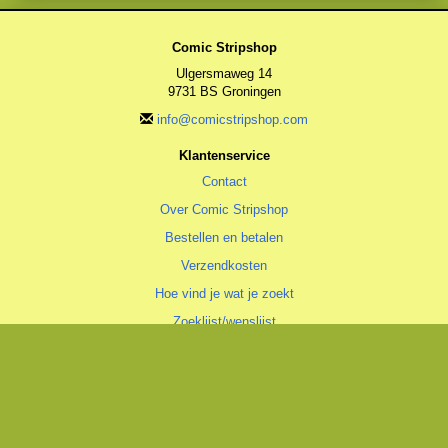
Comic Stripshop
Ulgersmaweg 14
9731 BS Groningen
info@comicstripshop.com
Klantenservice
Contact
Over Comic Stripshop
Bestellen en betalen
Verzendkosten
Hoe vind je wat je zoekt
Zoeklijst/wenslijst
Algemeen
Algemene voorwaarden
Privacyverklaring
Cookiestatement