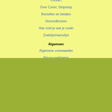
Contact
Over Comic Stripshop
Bestellen en betalen
Verzendkosten
Hoe vind je wat je zoekt
Zoeklijst/wenslijst
Algemeen
Algemene voorwaarden
Privacyverklaring
Cookiestatement
copyright © 1996—2026 Comic Stripshop, Groningen • KvK 020 48 530
• BTW NL1938.56.943.B01
Trotse realisatie
Aspin