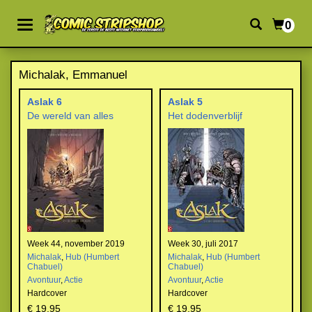
0
Michalak, Emmanuel
Aslak 6
Aslak 5
De wereld van alles
Het dodenverblijf
Week 44, november 2019
Week 30, juli 2017
Michalak
,
Hub (Humbert
Michalak
,
Hub (Humbert
Chabuel)
Chabuel)
Avontuur
,
Actie
Avontuur
,
Actie
Hardcover
Hardcover
€ 19,95
€ 19,95