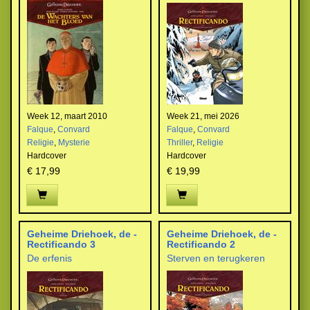
Week 12, maart 2010
Week 21, mei 2026
Falque
,
Convard
Falque
,
Convard
Religie
,
Mysterie
Thriller
,
Religie
Hardcover
Hardcover
€ 17,99
€ 19,99
Geheime Driehoek, de -
Geheime Driehoek, de -
Rectificando 3
Rectificando 2
De erfenis
Sterven en terugkeren