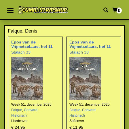
0
Falque, Denis
Epos van de
Epos van de
Vrijmetselaars, het 11
Vrijmetselaars, het 11
Stalach 33
Stalach 33
Week 51, december 2025
Week 51, december 2025
Falque
,
Convard
Falque
,
Convard
Historisch
Historisch
Hardcover
Softcover
€ 24,95
€ 11,95