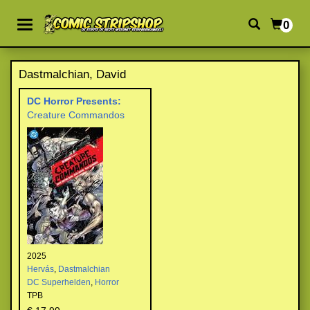
0
Dastmalchian, David
DC Horror Presents:
Creature Commandos
2025
Hervás
,
Dastmalchian
DC Superhelden
,
Horror
TPB