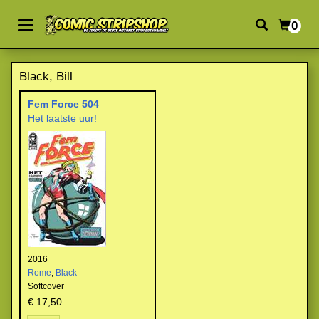
0
Black, Bill
Fem Force 504
Het laatste uur!
2016
Rome
,
Black
Softcover
€ 17,50