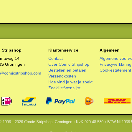
 Stripshop
Klantenservice
Algemeen
smaweg 14
Contact
Algemene voorw
BS Groningen
Over Comic Stripshop
Privacyverklaring
Bestellen en betalen
Cookiestatement
o@comicstripshop.com
Verzendkosten
Hoe vind je wat je zoekt
Zoeklijst/wenslijst
 © 1996—2026 Comic Stripshop, Groningen • KvK 020 48 530 • BTW NL1938.