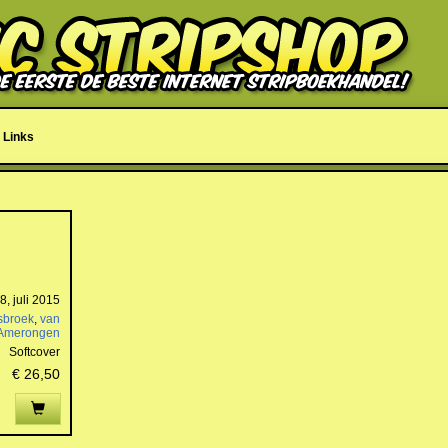
Links
, juli 2015
sbroek
,
van
Amerongen
Softcover
€ 26,50