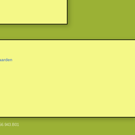
aarden
56.943.B01