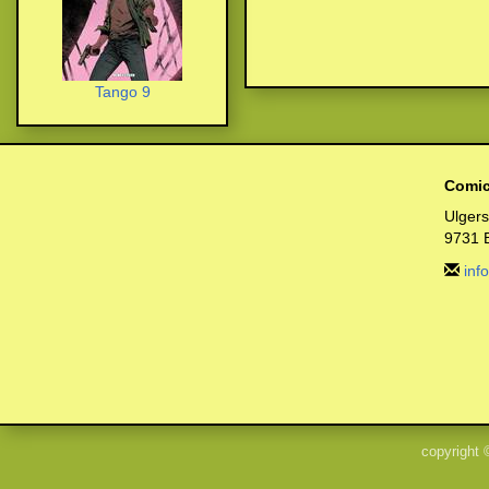
Tango 9
Comic
Ulger
9731 
inf
copyright