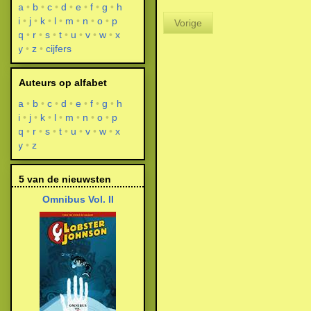
a
b
c
d
e
f
g
h
i
j
k
l
m
n
o
p
Vorige
q
r
s
t
u
v
w
x
y
z
cijfers
Auteurs op alfabet
a
b
c
d
e
f
g
h
i
j
k
l
m
n
o
p
q
r
s
t
u
v
w
x
y
z
5 van de nieuwsten
Omnibus Vol. II