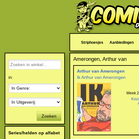
Striphoesjes
Aanbiedingen
Amerongen, Arthur van
Arthur van Amerongen
in:
Ik Arthur van Amerongen
Week 28
Kou
Zoeken
Series/helden op alfabet