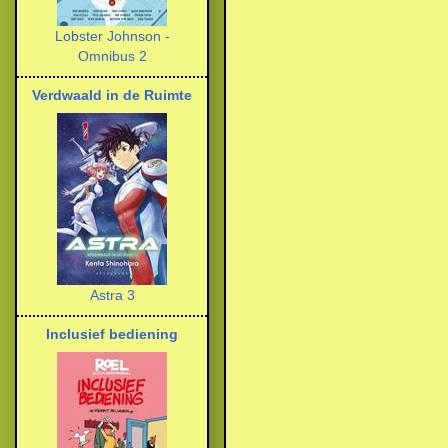
Lobster Johnson -
Omnibus 2
Verdwaald in de Ruimte
Astra 3
Inclusief bediening