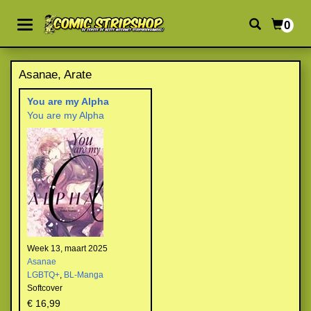
0
Asanae, Arate
You are my Alpha
You are my Alpha
Week 13, maart 2025
Asanae
LGBTQ+
,
BL-Manga
Softcover
€ 16,99