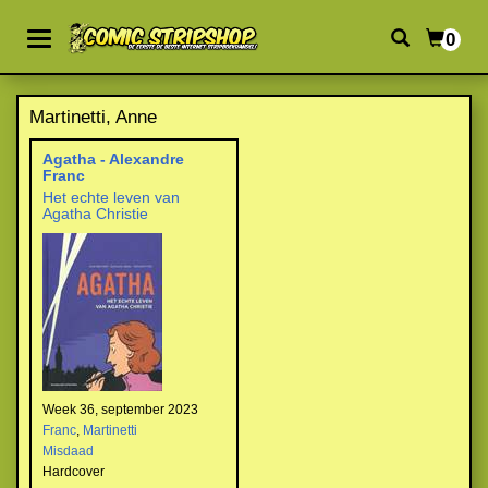
0
Martinetti, Anne
Agatha - Alexandre
Franc
Het echte leven van
Agatha Christie
Week 36, september 2023
Franc
,
Martinetti
Misdaad
Hardcover